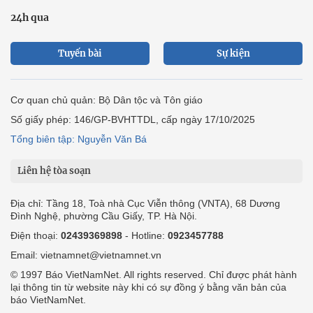
24h qua
Tuyến bài
Sự kiện
Cơ quan chủ quản: Bộ Dân tộc và Tôn giáo
Số giấy phép: 146/GP-BVHTTDL, cấp ngày 17/10/2025
Tổng biên tập: Nguyễn Văn Bá
Liên hệ tòa soạn
Địa chỉ: Tầng 18, Toà nhà Cục Viễn thông (VNTA), 68 Dương
Đình Nghệ, phường Cầu Giấy, TP. Hà Nội.
Điện thoại:
02439369898
- Hotline:
0923457788
Email: vietnamnet@vietnamnet.vn
© 1997 Báo VietNamNet. All rights reserved. Chỉ được phát hành
lại thông tin từ website này khi có sự đồng ý bằng văn bản của
báo VietNamNet.