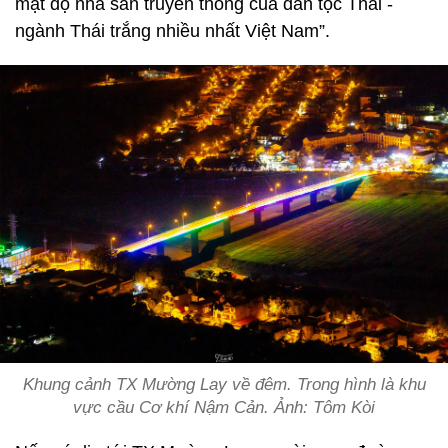
mật độ nhà sàn truyền thống của dân tộc Thái -
ngành Thái trắng nhiều nhất Việt Nam”.
Khung cảnh TX Mường Lay về đêm. Trong hình là khu
vực cầu Cơ khí Nậm Cản. Ảnh: Tôm Kòi