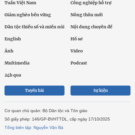
Tuần Việt Nam
Công nghiệp hỗ trợ
Giảm nghèo bền vững
Nông thôn mới
Dân tộc thiểu số và miền núi
Nội dung chuyên đề
English
Hồ sơ
Ảnh
Video
Multimedia
Podcast
24h qua
Tuyến bài
Sự kiện
Cơ quan chủ quản: Bộ Dân tộc và Tôn giáo
Số giấy phép: 146/GP-BVHTTDL, cấp ngày 17/10/2025
Tổng biên tập: Nguyễn Văn Bá