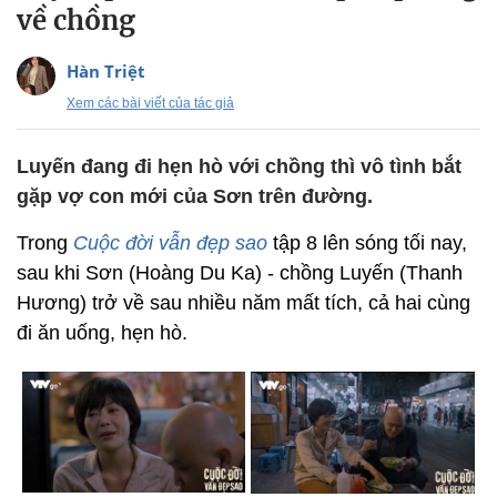
về chồng
Hàn Triệt
Xem các bài viết của tác giả
Luyến đang đi hẹn hò với chồng thì vô tình bắt
gặp vợ con mới của Sơn trên đường.
Trong
Cuộc đời vẫn đẹp sao
tập 8 lên sóng tối nay,
sau khi Sơn (Hoàng Du Ka) - chồng Luyến (Thanh
Hương) trở về sau nhiều năm mất tích, cả hai cùng
đi ăn uống, hẹn hò.