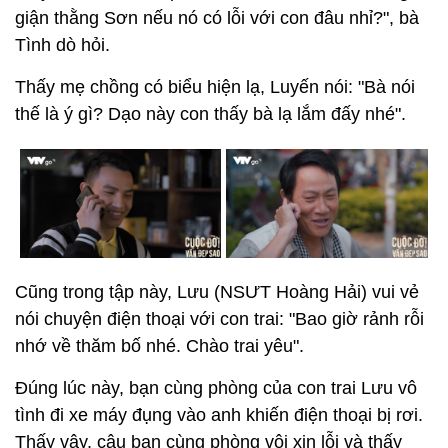
giận thằng Sơn nếu nó có lỗi với con đâu nhỉ?", bà
Tình dò hỏi.
Thấy mẹ chồng có biểu hiện lạ, Luyến nói: "Bà nói
thế là ý gì? Dạo này con thấy bà lạ lắm đấy nhé".
Cũng trong tập này, Lưu (NSƯT Hoàng Hải) vui vẻ
nói chuyện điện thoại với con trai: "Bao giờ rảnh rỗi
nhớ về thăm bố nhé. Chào trai yêu".
Đúng lúc này, bạn cùng phòng của con trai Lưu vô
tình đi xe máy đụng vào anh khiến điện thoại bị rơi.
Thấy vậy, cậu bạn cùng phòng vội xin lỗi và thấy