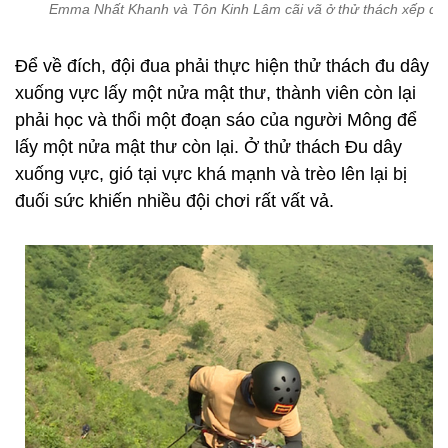
Emma Nhất Khanh và Tôn Kinh Lâm cãi vã ở thử thách xếp đá
Để về đích, đội đua phải thực hiện thử thách đu dây
xuống vực lấy một nửa mật thư, thành viên còn lại
phải học và thổi một đoạn sáo của người Mông để
lấy một nửa mật thư còn lại. Ở thử thách Đu dây
xuống vực, gió tại vực khá mạnh và trèo lên lại bị
đuối sức khiến nhiều đội chơi rất vất vả.