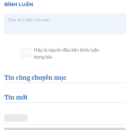
Xem thêm về:
Minh Triệu
H’hen Niê
Kỳ Duyên
Đỗ Mỹ Linh
Tôn Kinh Lâm
Hoàng Hạnh
Lương Gia Huy
cuộc đua kỳ thú
Lê Xuân Tiền
Lệ Hằng
S.T