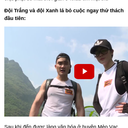
Đội Trắng và đội Xanh lá bỏ cuộc ngay thử thách
đầu tiên:
Sau khi đến được làng văn hóa ở huyện Mèo Vạc,