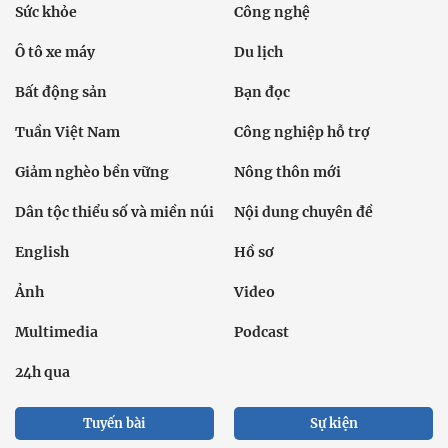
Chính trị
Thời sự
Kinh doanh
Dân tộc và Tôn giáo
Thể thao
Giáo dục
Thế giới
Đời sống
Văn hóa - Giải trí
Sức khỏe
Công nghệ
Ô tô xe máy
Du lịch
Bất động sản
Bạn đọc
Tuần Việt Nam
Công nghiệp hỗ trợ
Giảm nghèo bền vững
Nông thôn mới