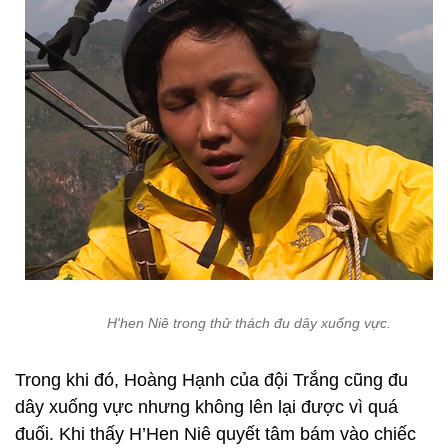
H'hen Niê trong thử thách đu dây xuống vực.
Trong khi đó, Hoàng Hạnh của đội Trắng cũng đu
dây xuống vực nhưng không lên lại được vì quá
đuối. Khi thấy H’Hen Niê quyết tâm bám vào chiếc