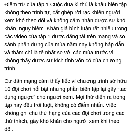
Điểm trừ của tập 1 Cuộc đua kì thú là khâu biên tập
không theo trình tự, cắt ghép rời rạc khiến người
xem khó theo dõi và không cảm nhận được sự khó
khăn, nguy hiểm. Khán giả bình luận rất nhiều trong
các video của tập 1 được đăng tải trên mạng và so
sánh phần dựng của mùa năm nay không hấp dẫn
và thậm chí là tệ nhất so với các mùa trước vì
không thấy được sự kịch tính vốn có của chương
trình.
Cư dân mạng cảm thấy tiếc vì chương trình sở hữu
10 đội chơi nổi bật nhưng phần biên tập lại gây “tác
dụng ngược” cho người xem. Mọi thứ diễn ra trong
tập này đều trôi tuột, không có điểm nhấn. Việc
không ghi chú thứ hạng của các đội chơi trong các
thử thách, gây khó khăn cho người xem khi theo
dõi.