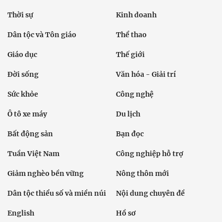
Thời sự
Kinh doanh
Dân tộc và Tôn giáo
Thể thao
Giáo dục
Thế giới
Đời sống
Văn hóa - Giải trí
Sức khỏe
Công nghệ
Ô tô xe máy
Du lịch
Bất động sản
Bạn đọc
Tuần Việt Nam
Công nghiệp hỗ trợ
Giảm nghèo bền vững
Nông thôn mới
Dân tộc thiểu số và miền núi
Nội dung chuyên đề
English
Hồ sơ