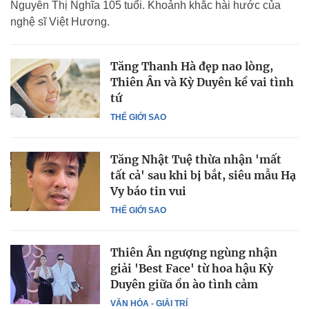
Nguyễn Thị Nghĩa 105 tuổi. Khoảnh khắc hài hước của
nghệ sĩ Việt Hương.
Tăng Thanh Hà đẹp nao lòng,
Thiên Ân và Kỳ Duyên kề vai tình
tứ
THẾ GIỚI SAO
Tăng Nhật Tuệ thừa nhận 'mất
tất cả' sau khi bị bắt, siêu mẫu Hạ
Vy báo tin vui
THẾ GIỚI SAO
Thiên Ân ngượng ngùng nhận
giải 'Best Face' từ hoa hậu Kỳ
Duyên giữa ồn ào tình cảm
VĂN HÓA - GIẢI TRÍ