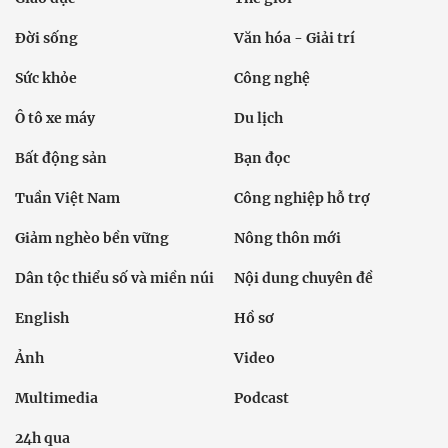
Đời sống
Văn hóa - Giải trí
Sức khỏe
Công nghệ
Ô tô xe máy
Du lịch
Bất động sản
Bạn đọc
Tuần Việt Nam
Công nghiệp hỗ trợ
Giảm nghèo bền vững
Nông thôn mới
Dân tộc thiểu số và miền núi
Nội dung chuyên đề
English
Hồ sơ
Ảnh
Video
Multimedia
Podcast
24h qua