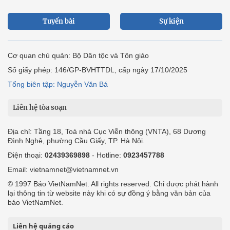
Tuyến bài
Sự kiện
Cơ quan chủ quản: Bộ Dân tộc và Tôn giáo
Số giấy phép: 146/GP-BVHTTDL, cấp ngày 17/10/2025
Tổng biên tập: Nguyễn Văn Bá
Liên hệ tòa soạn
Địa chỉ: Tầng 18, Toà nhà Cục Viễn thông (VNTA), 68 Dương
Đình Nghệ, phường Cầu Giấy, TP. Hà Nội.
Điện thoại:
02439369898
- Hotline:
0923457788
Email: vietnamnet@vietnamnet.vn
© 1997 Báo VietNamNet. All rights reserved. Chỉ được phát hành
lại thông tin từ website này khi có sự đồng ý bằng văn bản của
báo VietNamNet.
Liên hệ quảng cáo