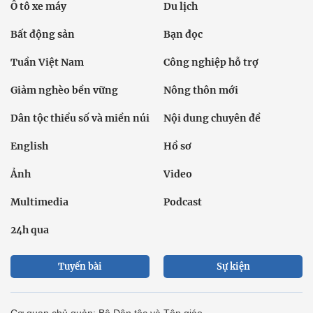
Ô tô xe máy
Du lịch
Bất động sản
Bạn đọc
Tuần Việt Nam
Công nghiệp hỗ trợ
Giảm nghèo bền vững
Nông thôn mới
Dân tộc thiểu số và miền núi
Nội dung chuyên đề
English
Hồ sơ
Ảnh
Video
Multimedia
Podcast
24h qua
Tuyến bài
Sự kiện
Cơ quan chủ quản: Bộ Dân tộc và Tôn giáo