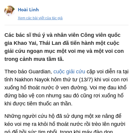
Hoài Linh
Xem các bài viết của tác giả
Các bác sĩ thú ý và nhân viên Công viên quốc
gia Khao Yai, Thái Lan đã tiến hành một cuộc
giải cứu ngoạn mục một voi mẹ và một voi con
trong cảnh mưa tầm tã.
Theo báo Guardian,
cuộc giải cứu
cặp voi diễn ra tại
tỉnh Nakhon Nayok hôm thứ tư (13/7) khi voi con rơi
xuống hố thoát nước ở ven đường. Voi mẹ đau khổ
đứng bảo vệ con nhưng sau đó cũng rơi xuống hố
khi được tiêm thuốc an thần.
Những người cứu hộ đã sử dụng một xe nâng để
kéo voi mẹ ra khỏi hố thoát nước rồi trèo lên người
nó để hồi sức tim phổi, trong khi máy đào dọn