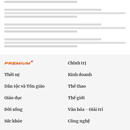
Chính trị
Thời sự
Kinh doanh
Dân tộc và Tôn giáo
Thể thao
Giáo dục
Thế giới
Đời sống
Văn hóa - Giải trí
Sức khỏe
Công nghệ