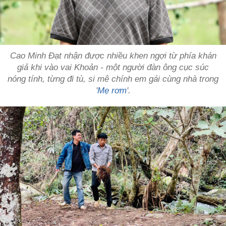
Cao Minh Đạt nhận được nhiều khen ngợi từ phía khán
giả khi vào vai Khoản - một người đàn ông cục súc
nóng tính, từng đi tù, si mê chính em gái cùng nhà trong
'
Mẹ rơm
'.