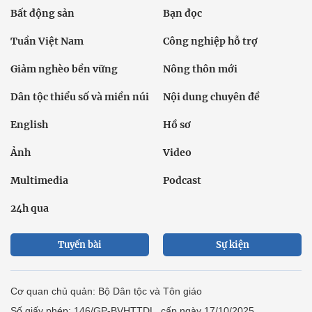
Bất động sản
Bạn đọc
Tuần Việt Nam
Công nghiệp hỗ trợ
Giảm nghèo bền vững
Nông thôn mới
Dân tộc thiểu số và miền núi
Nội dung chuyên đề
English
Hồ sơ
Ảnh
Video
Multimedia
Podcast
24h qua
Tuyến bài
Sự kiện
Cơ quan chủ quản: Bộ Dân tộc và Tôn giáo
Số giấy phép: 146/GP-BVHTTDL, cấp ngày 17/10/2025