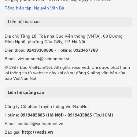
Tổng biên tập: Nguyễn Văn Bá
Liên hệ tòa soạn
Địa chỉ: Tầng 18, Toà nhà Cục Viễn thông (VNTA), 68 Dương
Đình Nghệ, phường Cầu Giấy, TP. Hà Nội.
Điện thoại:
02439369898
- Hotline:
0923457788
Email: vietnamnet@vietnamnet.vn
© 1997 Báo VietNamNet. All rights reserved. Chỉ được phát hành
lại thông tin từ website này khi có sự đồng ý bằng văn bản của
báo VietNamNet.
Liên hệ quảng cáo
Công ty Cổ phần Truyền thông VietNamNet
0919405885 (Hà Nội)
0919435885 (Tp.HCM)
Hotline:
-
Email: contact@vietnamnet.vn
http://vads.vn
Báo giá: