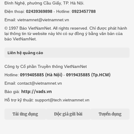
Đình Nghệ, phường Cầu Giấy, TP. Hà Nội.
Điện thoại:
02439369898
- Hotline:
0923457788
Email: vietnamnet@vietnamnet.vn
© 1997 Báo VietNamNet. All rights reserved. Chỉ được phát hành
lại thông tin từ website này khi có sự đồng ý bằng văn bản của
báo VietNamNet.
Liên hệ quảng cáo
Công ty Cổ phần Truyền thông VietNamNet
0919405885 (Hà Nội)
0919435885 (Tp.HCM)
Hotline:
-
Email: contact@vietnamnet.vn
http://vads.vn
Báo giá:
Hỗ trợ kỹ thuật: support@tech.vietnamnet.vn
Tải ứng dụng
Độc giả gửi bài
Tuyển dụng