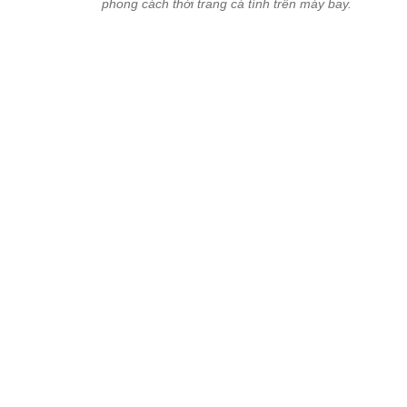
Minh Hằng lại chọn xuất hành vào ngày Mùng 2 Tết. Nữ ca sĩ kh
phong cách thời trang cá tính trên máy bay.