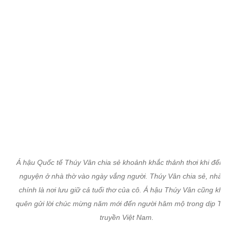
Á hậu Quốc tế Thúy Vân chia sẻ khoảnh khắc thảnh thơi khi đến 
nguyện ở nhà thờ vào ngày vắng người. Thúy Vân chia sẻ, nhà t
chính là nơi lưu giữ cả tuổi thơ của cô. Á hậu Thúy Vân cũng kh
quên gửi lời chúc mừng năm mới đến người hâm mộ trong dịp Tết
truyền Việt Nam.