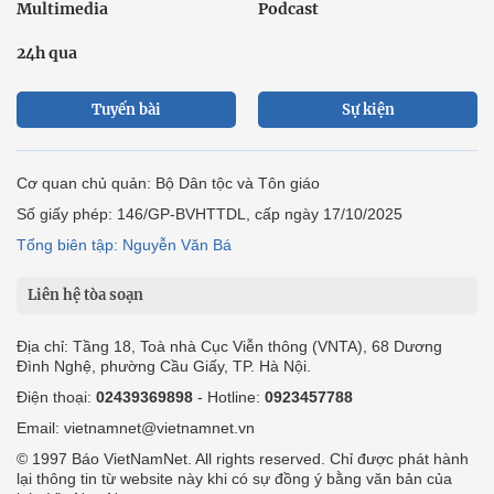
English
Hồ sơ
Ảnh
Video
Multimedia
Podcast
24h qua
Tuyến bài
Sự kiện
Cơ quan chủ quản: Bộ Dân tộc và Tôn giáo
Số giấy phép: 146/GP-BVHTTDL, cấp ngày 17/10/2025
Tổng biên tập: Nguyễn Văn Bá
Liên hệ tòa soạn
Địa chỉ: Tầng 18, Toà nhà Cục Viễn thông (VNTA), 68 Dương
Đình Nghệ, phường Cầu Giấy, TP. Hà Nội.
Điện thoại:
02439369898
- Hotline:
0923457788