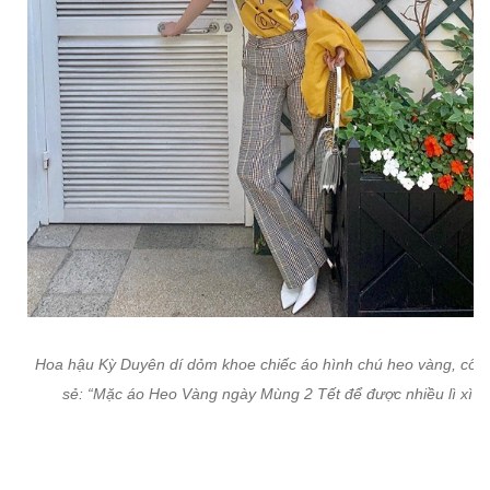
Hoa hậu Kỳ Duyên dí dỏm khoe chiếc áo hình chú heo vàng, cô c
sẻ: “Mặc áo Heo Vàng ngày Mùng 2 Tết để được nhiều lì xì”.