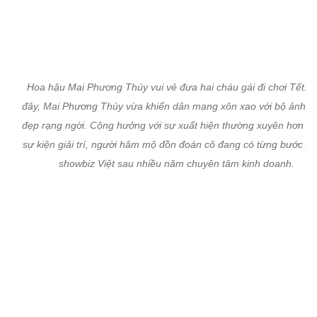
Hoa hậu Mai Phương Thúy vui vẻ đưa hai cháu gái đi chơi Tết. M
đây, Mai Phương Thúy vừa khiến dân mạng xôn xao với bộ ảnh x
đẹp rạng ngời. Cộng hưởng với sự xuất hiện thường xuyên hơn ở 
sự kiện giải trí, người hâm mộ đồn đoán cô đang có từng bước trở 
showbiz Việt sau nhiều năm chuyên tâm kinh doanh.