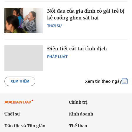
Nỗi đau của gia đình cô gái trẻ bị
kẻ cuồng ghen sát hại
THỜI SỰ
Điên tiết cắt tai tình địch
PHÁP LUẬT
Xem tin theo ngày
XEM THÊM
Chính trị
Thời sự
Kinh doanh
Dân tộc và Tôn giáo
Thể thao