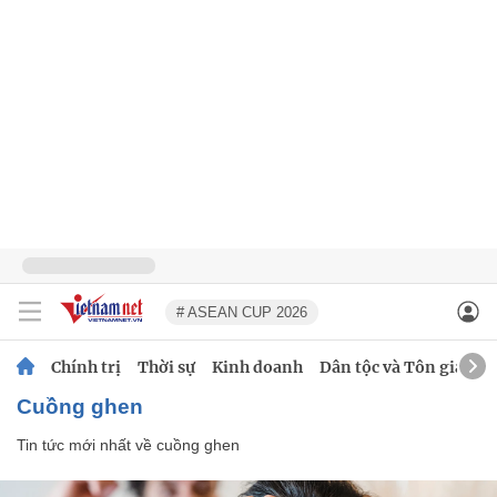
# ASEAN CUP 2026
Chính trị
Thời sự
Kinh doanh
Dân tộc và Tôn giáo
cuồng ghen
Tin tức mới nhất về
cuồng ghen