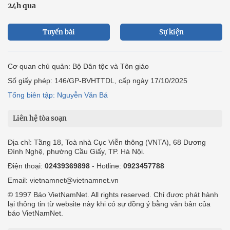
24h qua
Tuyến bài
Sự kiện
Cơ quan chủ quản: Bộ Dân tộc và Tôn giáo
Số giấy phép: 146/GP-BVHTTDL, cấp ngày 17/10/2025
Tổng biên tập: Nguyễn Văn Bá
Liên hệ tòa soạn
Địa chỉ: Tầng 18, Toà nhà Cục Viễn thông (VNTA), 68 Dương
Đình Nghệ, phường Cầu Giấy, TP. Hà Nội.
Điện thoại:
02439369898
- Hotline:
0923457788
Email: vietnamnet@vietnamnet.vn
© 1997 Báo VietNamNet. All rights reserved. Chỉ được phát hành
lại thông tin từ website này khi có sự đồng ý bằng văn bản của
báo VietNamNet.