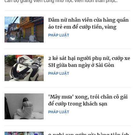
cán bộ giảng viên cũng như học viên luôn thán phục.
Đâm nữ nhân viên cửa hàng quần
áo trẻ em để cướp tiền, vàng
PHÁP LUẬT
2 kẻ sát hại người phụ nữ, cướp xe
SH giữa ban ngày ở Sài Gòn
PHÁP LUẬT
'Mây mưa' xong, trói chân cô gái
để cướp trong khách sạn
PHÁP LUẬT