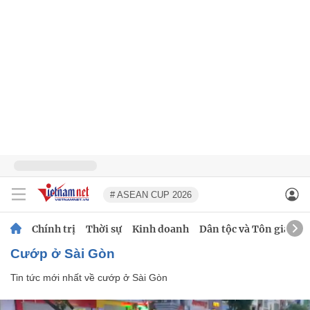
# ASEAN CUP 2026
Chính trị
Thời sự
Kinh doanh
Dân tộc và Tôn giáo
cướp ở Sài Gòn
Tin tức mới nhất về
cướp ở Sài Gòn