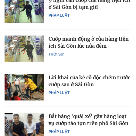
9 nghi can cướp cửa hàng tiện ích
ở Sài Gòn bị tạm giữ
PHÁP LUẬT
Cướp manh động ở cửa hàng tiện
ích Sài Gòn lúc nửa đêm
THỜI SỰ
Lời khai của kẻ cô độc chém trước
cướp sau ở Sài Gòn
PHÁP LUẬT
Bắt băng 'quái xế' gây hàng loạt
vụ cướp táo tợn trên phố Sài Gòn
PHÁP LUẬT