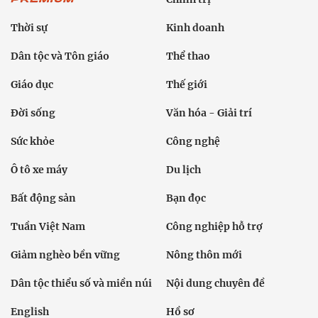
Thời sự
Kinh doanh
Dân tộc và Tôn giáo
Thể thao
Giáo dục
Thế giới
Đời sống
Văn hóa - Giải trí
Sức khỏe
Công nghệ
Ô tô xe máy
Du lịch
Bất động sản
Bạn đọc
Tuần Việt Nam
Công nghiệp hỗ trợ
Giảm nghèo bền vững
Nông thôn mới
Dân tộc thiểu số và miền núi
Nội dung chuyên đề
English
Hồ sơ