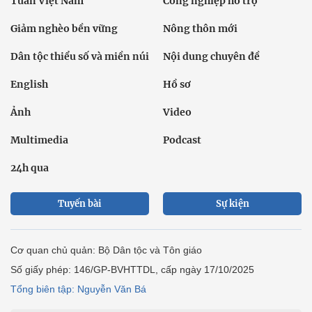
Tuần Việt Nam
Công nghiệp hỗ trợ
Giảm nghèo bền vững
Nông thôn mới
Dân tộc thiểu số và miền núi
Nội dung chuyên đề
English
Hồ sơ
Ảnh
Video
Multimedia
Podcast
24h qua
Tuyến bài
Sự kiện
Cơ quan chủ quản: Bộ Dân tộc và Tôn giáo
Số giấy phép: 146/GP-BVHTTDL, cấp ngày 17/10/2025
Tổng biên tập: Nguyễn Văn Bá