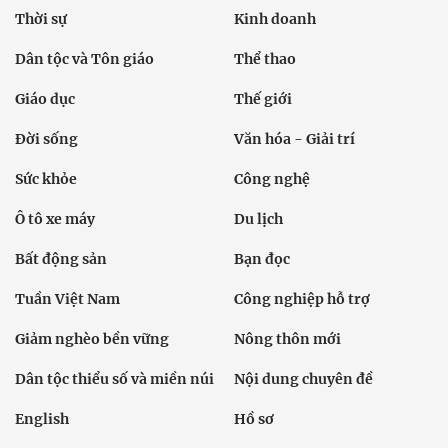
Thời sự
Kinh doanh
Dân tộc và Tôn giáo
Thể thao
Giáo dục
Thế giới
Đời sống
Văn hóa - Giải trí
Sức khỏe
Công nghệ
Ô tô xe máy
Du lịch
Bất động sản
Bạn đọc
Tuần Việt Nam
Công nghiệp hỗ trợ
Giảm nghèo bền vững
Nông thôn mới
Dân tộc thiểu số và miền núi
Nội dung chuyên đề
English
Hồ sơ