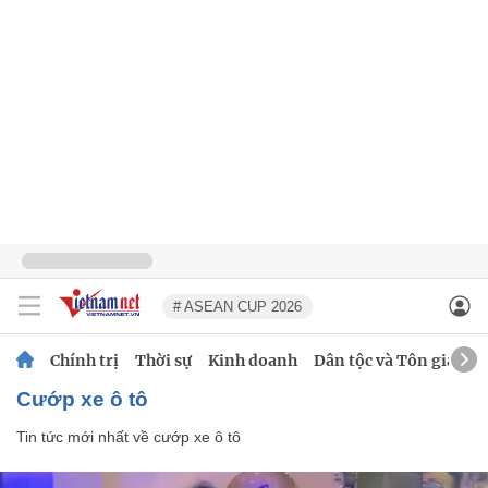
# ASEAN CUP 2026
Chính trị
Thời sự
Kinh doanh
Dân tộc và Tôn giáo
cướp xe ô tô
Tin tức mới nhất về
cướp xe ô tô