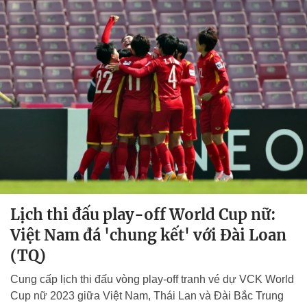
Lịch thi đấu play-off World Cup nữ:
Việt Nam đá 'chung kết' với Đài Loan
(TQ)
Cung cấp lịch thi đấu vòng play-off tranh vé dự VCK World
Cup nữ 2023 giữa Việt Nam, Thái Lan và Đài Bắc Trung