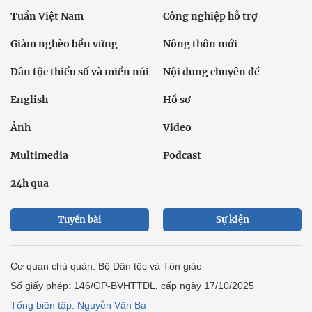
Tuần Việt Nam
Công nghiệp hỗ trợ
Giảm nghèo bền vững
Nông thôn mới
Dân tộc thiểu số và miền núi
Nội dung chuyên đề
English
Hồ sơ
Ảnh
Video
Multimedia
Podcast
24h qua
Tuyến bài
Sự kiện
Cơ quan chủ quản: Bộ Dân tộc và Tôn giáo
Số giấy phép: 146/GP-BVHTTDL, cấp ngày 17/10/2025
Tổng biên tập: Nguyễn Văn Bá