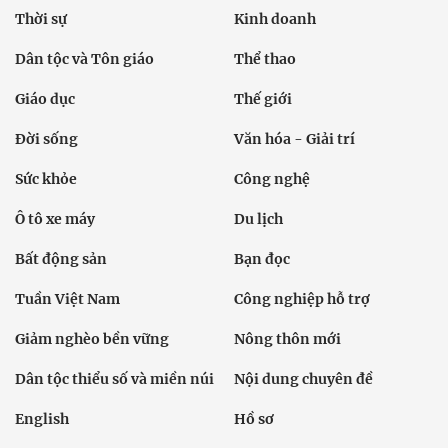
Thời sự
Kinh doanh
Dân tộc và Tôn giáo
Thể thao
Giáo dục
Thế giới
Đời sống
Văn hóa - Giải trí
Sức khỏe
Công nghệ
Ô tô xe máy
Du lịch
Bất động sản
Bạn đọc
Tuần Việt Nam
Công nghiệp hỗ trợ
Giảm nghèo bền vững
Nông thôn mới
Dân tộc thiểu số và miền núi
Nội dung chuyên đề
English
Hồ sơ