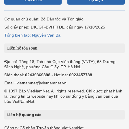
Cơ quan chủ quản: Bộ Dân tộc và Tôn giáo
Số giấy phép: 146/GP-BVHTTDL, cấp ngày 17/10/2025
Tổng biên tập: Nguyễn Văn Bá
Liên hệ tòa soạn
Địa chỉ: Tầng 18, Toà nhà Cục Viễn thông (VNTA), 68 Dương
Đình Nghệ, phường Cầu Giấy, TP. Hà Nội.
Điện thoại:
02439369898
- Hotline:
0923457788
Email: vietnamnet@vietnamnet.vn
© 1997 Báo VietNamNet. All rights reserved. Chỉ được phát hành
lại thông tin từ website này khi có sự đồng ý bằng văn bản của
báo VietNamNet.
Liên hệ quảng cáo
Công ty Cổ phần Truyền thông VietNamNet