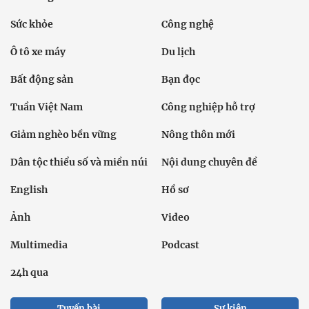
Sức khỏe
Công nghệ
Ô tô xe máy
Du lịch
Bất động sản
Bạn đọc
Tuần Việt Nam
Công nghiệp hỗ trợ
Giảm nghèo bền vững
Nông thôn mới
Dân tộc thiểu số và miền núi
Nội dung chuyên đề
English
Hồ sơ
Ảnh
Video
Multimedia
Podcast
24h qua
Tuyến bài
Sự kiện