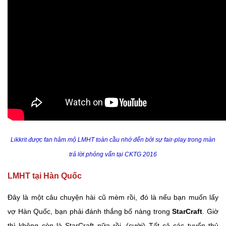
Likkrit được fan hâm mộ LMHT toàn cầu nhớ đến bởi sự fair-play trong màn
trả lời phỏng vấn tại CKTG 2016
LMHT tại Hàn Quốc
Đây là một câu chuyện hài cũ mèm rồi, đó là nếu bạn muốn lấy
vợ Hàn Quốc, bạn phải đánh thắng bố nàng trong
StarCraft
. Giờ
thì không còn là StarCraft nữa rồi. (cười) Tất cả các tuyển thủ