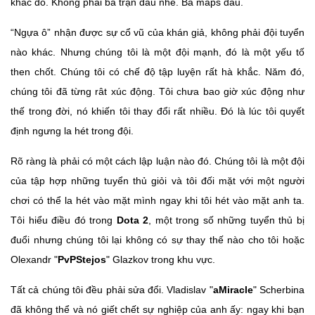
khắc đó. Không phải ba trận đâu nhé. Ba maps đấu.
“Ngựa ô” nhận được sự cổ vũ của khán giả, không phải đội tuyển
nào khác. Nhưng chúng tôi là một đội mạnh, đó là một yếu tố
then chốt. Chúng tôi có chế độ tập luyện rất hà khắc. Năm đó,
chúng tôi đã từng rât xúc động. Tôi chưa bao giờ xúc động như
thế trong đời, nó khiến tôi thay đổi rất nhiều. Đó là lúc tôi quyết
định ngưng la hét trong đội.
Rõ ràng là phải có một cách lập luận nào đó. Chúng tôi là một đội
của tập hợp những tuyển thủ giỏi và tôi đối mặt với một người
chơi có thể la hét vào mặt mình ngay khi tôi hét vào mặt anh ta.
Tôi hiểu điều đó trong
Dota 2
, một trong số những tuyển thủ bị
đuổi nhưng chúng tôi lại không có sự thay thế nào cho tôi hoặc
Olexandr "
PvPStejos
" Glazkov trong khu vực.
Tất cả chúng tôi đều phải sửa đổi. Vladislav "
aMiracle
" Scherbina
đã không thể và nó giết chết sự nghiệp của anh ấy: ngay khi bạn