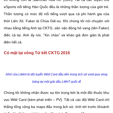
eSports nổi tiếng Hàn Quốc đều là những thần tượng của giới trẻ.
Thần tượng có mức độ nổi tiếng vượt qua cả phi hành gia của
thời Liên Xô. Faker là Chúa Giê-su. Khi chúng tôi nói chuyện với
nhau bằng tiếng Anh tại CKTG, sân vận động hô vang (tên Faker)
điếc cả tai. Anh ấy nói, “Xin chào” và khán giả đơn giản là phát
điên hết cả.
Có mặt tại vòng Tứ kết CKTG 2016
ANX của Likkrit là đội tuyển Wild Card đầu tiên trong lịch sử vượt qua vòng
bảng tại một giải đấu LMHT quốc tế
Chúng tôi không nhận được sự tôn trọng bởi là một đội thuộc khu
vực Wild Card (kém phát triển – PV). Tất cả các đội Wild Card chỉ
thắng tổng cộng ba maps đấu trong lịch sử, tính tới trước khoảnh