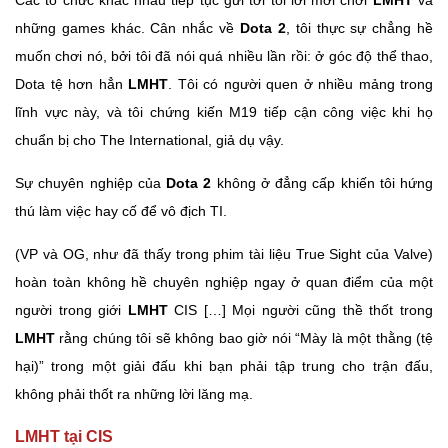
Các tổ chức khác nhau tiếp tục gửi tới tôi lời mời chơi
LMHT
và
những games khác. Cân nhắc về
Dota 2
, tôi thực sự chẳng hề
muốn chơi nó, bởi tôi đã nói quá nhiều lần rồi: ở góc độ thể thao,
Dota tệ hơn hẳn
LMHT
. Tôi có người quen ở nhiều mảng trong
lĩnh vực này, và tôi chứng kiến M19 tiếp cận công việc khi họ
chuẩn bị cho The International, giả dụ vậy.
Sự chuyên nghiệp của
Dota 2
không ở đẳng cấp khiến tôi hứng
thú làm việc hay cố để vô địch TI.
(VP và OG, như đã thấy trong phim tài liệu True Sight của Valve)
hoàn toàn không hề chuyên nghiệp ngay ở quan điểm của một
người trong giới
LMHT
CIS […] Mọi người cũng thề thốt trong
LMHT
rằng chúng tôi sẽ không bao giờ nói “Mày là một thằng (tệ
hại)” trong một giải đấu khi bạn phải tập trung cho trận đấu,
không phải thốt ra những lời lăng mạ.
LMHT tại CIS