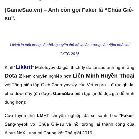
(GameSao.vn) – Anh còn gọi Faker là “Chúa Giê-
su”.
Likkrit là một trong số những tuyển thủ để lại ấn tượng sâu đậm nhất tại
CKTG 2016
Likkrit
Kirill "
" Malofeyev đã giải thích lý do tại sao anh nghĩ rằng
Dota 2
Liên Minh Huyền Thoại
kém chuyên nghiệp hơn
với Tổng biên tập Gleb Chernyavsky của Virtus.pro – được ghi lại
phía dưới đây (đã được
GameSao
biên tập lại để độc giả dễ hình
dung hơn):
Cựu tuyển thủ
LMHT
chuyên nghiệp đã so sánh Lee "
Faker
"
Sang-hyeok với Chúa Giê-su và hồi tưởng lại thành công của
Albus NoX Luna tại Chung kết Thế giới 2016…