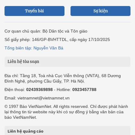
Tuyến bài
Sự kiện
Cơ quan chủ quản: Bộ Dân tộc và Tôn giáo
Số giấy phép: 146/GP-BVHTTDL, cấp ngày 17/10/2025
Tổng biên tập: Nguyễn Văn Bá
Liên hệ tòa soạn
Địa chỉ: Tầng 18, Toà nhà Cục Viễn thông (VNTA), 68 Dương
Đình Nghệ, phường Cầu Giấy, TP. Hà Nội.
Điện thoại:
02439369898
- Hotline:
0923457788
Email: vietnamnet@vietnamnet.vn
© 1997 Báo VietNamNet. All rights reserved. Chỉ được phát hành
lại thông tin từ website này khi có sự đồng ý bằng văn bản của
báo VietNamNet.
Liên hệ quảng cáo