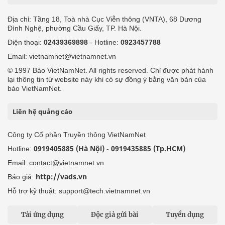
Địa chỉ: Tầng 18, Toà nhà Cục Viễn thông (VNTA), 68 Dương
Đình Nghệ, phường Cầu Giấy, TP. Hà Nội.
Điện thoại:
02439369898
- Hotline:
0923457788
Email: vietnamnet@vietnamnet.vn
© 1997 Báo VietNamNet. All rights reserved. Chỉ được phát hành
lại thông tin từ website này khi có sự đồng ý bằng văn bản của
báo VietNamNet.
Liên hệ quảng cáo
Công ty Cổ phần Truyền thông VietNamNet
0919405885 (Hà Nội)
0919435885 (Tp.HCM)
Hotline:
-
Email: contact@vietnamnet.vn
http://vads.vn
Báo giá:
Hỗ trợ kỹ thuật: support@tech.vietnamnet.vn
Tải ứng dụng
Độc giả gửi bài
Tuyển dụng