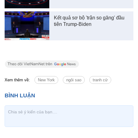
Kết quả sơ bộ 'trận so găng' đầu
tiên Trump-Biden
Xem thêm về:
New York
ngôi sao
tranh cử