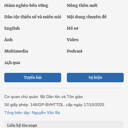
Giảm nghèo bền vững
Nông thôn mới
Dân tộc thiểu số và miền núi
Nội dung chuyên đề
English
Hồ sơ
Ảnh
Video
Multimedia
Podcast
24h qua
Tuyến bài
Sự kiện
Cơ quan chủ quản: Bộ Dân tộc và Tôn giáo
Số giấy phép: 146/GP-BVHTTDL, cấp ngày 17/10/2025
Tổng biên tập: Nguyễn Văn Bá
Liên hệ tòa soạn