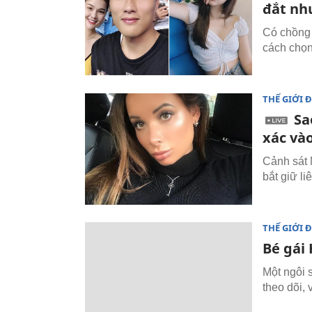
đắt nh
Có chồng 
cách chọn
THẾ GIỚI 
Sa
xác vào
Cảnh sát 
bắt giữ l
THẾ GIỚI 
Bé gái 
Một ngôi 
theo dõi, 