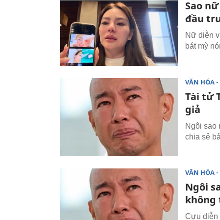
Sao nữ
đầu tr
Nữ diễn v
bát mỳ nó
VĂN HÓA - 
Tài tử 
giả
Ngôi sao m
chia sẻ b
VĂN HÓA - 
Ngôi s
không t
Cựu diễn 