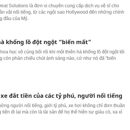
reat Solutions là đơn vị chuyên cung cấp dịch vụ vệ sĩ cho
n vật nổi tiếng, từ các ngôi sao Hollywood đến những chính
ng đầu của Mỹ.
hà khổng lồ đột ngột “biến mất”
oa học vô cùng bối rối khi một thiên hà khổng lồ đột ngột tối
g còn phản chiếu chút ánh sáng nào, cứ như nó đã “biến
 xe đắt tiền của các tỷ phú, người nổi tiếng
hững người nổi tiếng, giới tỷ phú, xe hơi không chỉ đơn thuần
tiện đi lại mà còn là tài sản để họ thể hiện sự giàu có, xa xỉ