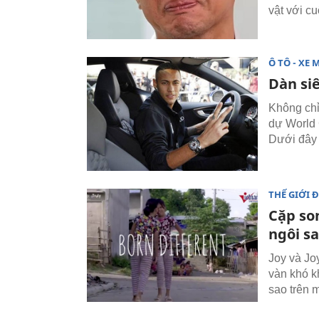
vật với c
Ô TÔ - XE 
Dàn si
Không chỉ
dự World 
Dưới đây 
THẾ GIỚI 
Cặp so
ngôi s
Joy và Jo
vàn khó k
sao trên 