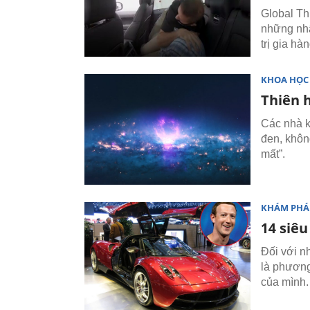
Global Th
những nhâ
trị gia hà
KHOA HỌC
Thiên 
Các nhà kh
đen, khôn
mất”.
KHÁM PHÁ
14 siêu
Đối với n
là phương 
của mình.