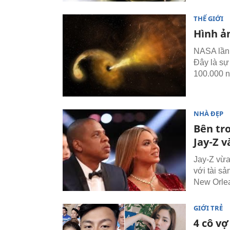
THẾ GIỚI
Hình ản
NASA lần 
Đây là sự
100.000 
NHÀ ĐẸP
Bên tr
Jay-Z 
Jay-Z vừa
với tài s
New Orlea
GIỚI TRẺ
4 cô vợ