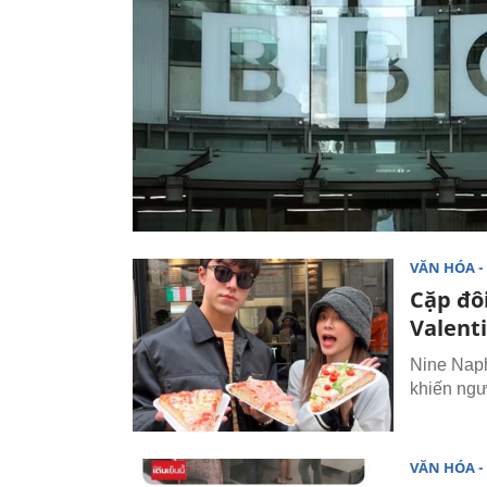
VĂN HÓA - 
Cặp đô
Valent
Nine Naph
khiến ngư
VĂN HÓA - 