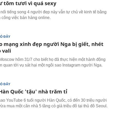
ư tôm tươi vì quá sexy
nổi tiếng song 4 người đẹp này vẫn tự chủ về kinh tế bằng
 công việc bán hàng online.
ĐÓ ĐÂY
o mạng xinh đẹp người Nga bị giết, nhét
 vali
Moscow hôm 31/7 cho biết họ đã thực hiện một hành động
iên quan tới vụ sát hại một ngôi sao Instagram người Nga.
ĐÓ ĐÂY
Hàn Quốc 'tậu' nhà trăm tỉ
sao YouTube 6 tuổi người Hàn Quốc, có đến 30 triệu người
vừa mua một căn nhà 5 tầng có giá triệu đô tại thủ đô Seoul.