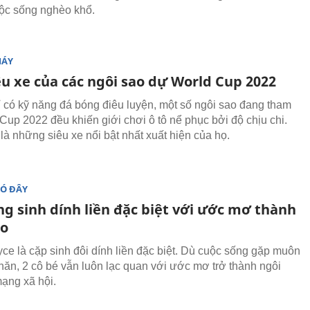
uộc sống nghèo khổ.
MÁY
êu xe của các ngôi sao dự World Cup 2022
 có kỹ năng đá bóng điêu luyện, một số ngôi sao đang tham
Cup 2022 đều khiến giới chơi ô tô nể phục bởi độ chịu chi.
là những siêu xe nổi bật nhất xuất hiện của họ.
ĐÓ ĐÂY
ng sinh dính liền đặc biệt với ước mơ thành
ao
yce là cặp sinh đôi dính liền đặc biệt. Dù cuộc sống gặp muôn
hăn, 2 cô bé vẫn luôn lạc quan với ước mơ trở thành ngôi
mạng xã hội.