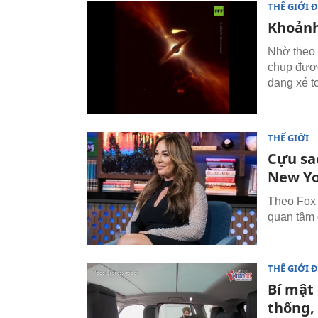
THẾ GIỚI 
Khoảnh
Nhờ theo 
chụp được
đang xé t
THẾ GIỚI
Cựu sa
New Y
Theo Fox 
quan tâm 
THẾ GIỚI 
Bí mật
thống,