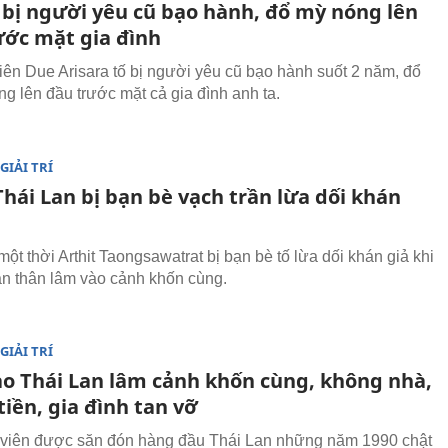
 bị người yêu cũ bạo hành, đổ mỳ nóng lên
ước mặt gia đình
iên Due Arisara tố bị người yêu cũ bạo hành suốt 2 năm, đổ
ng lên đầu trước mặt cả gia đình anh ta.
GIẢI TRÍ
Thái Lan bị bạn bè vạch trần lừa dối khán
ột thời Arthit Taongsawatrat bị bạn bè tố lừa dối khán giả khi
ản thân lâm vào cảnh khốn cùng.
GIẢI TRÍ
ao Thái Lan lâm cảnh khốn cùng, không nhà,
iền, gia đình tan vỡ
viên được săn đón hàng đầu Thái Lan những năm 1990 chật