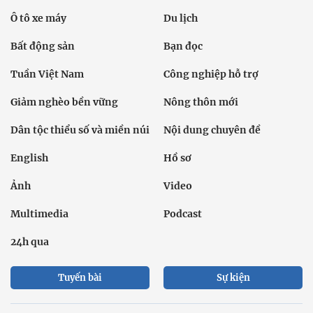
Ô tô xe máy
Du lịch
Bất động sản
Bạn đọc
Tuần Việt Nam
Công nghiệp hỗ trợ
Giảm nghèo bền vững
Nông thôn mới
Dân tộc thiểu số và miền núi
Nội dung chuyên đề
English
Hồ sơ
Ảnh
Video
Multimedia
Podcast
24h qua
Tuyến bài
Sự kiện