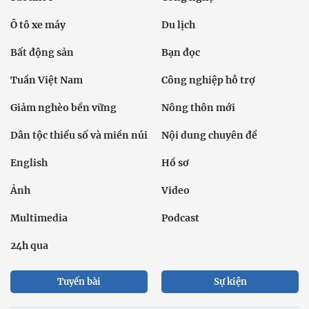
Ô tô xe máy
Du lịch
Bất động sản
Bạn đọc
Tuần Việt Nam
Công nghiệp hỗ trợ
Giảm nghèo bền vững
Nông thôn mới
Dân tộc thiểu số và miền núi
Nội dung chuyên đề
English
Hồ sơ
Ảnh
Video
Multimedia
Podcast
24h qua
Tuyến bài
Sự kiện