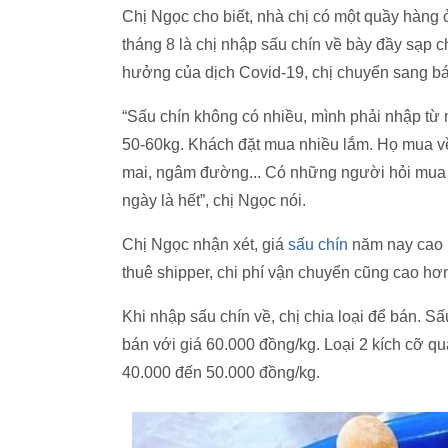
Chị Ngọc cho biết, nhà chị có một quầy hàng ở
tháng 8 là chị nhập sấu chín về bày đầy sạp 
hưởng của dịch Covid-19, chị chuyển sang b
“Sấu chín không có nhiều, mình phải nhập từ
50-60kg. Khách đặt mua nhiều lắm. Họ mua v
mai, ngâm đường... Có những người hỏi mua l
ngày là hết”, chị Ngọc nói.
Chị Ngọc nhận xét, giá
sấu chín
năm nay cao h
thuê shipper, chi phí vận chuyển cũng cao hơ
Khi nhập sấu chín về, chị chia loại để bán. Sấ
bán với giá 60.000 đồng/kg. Loại 2 kích cỡ q
40.000 đến 50.000 đồng/kg.