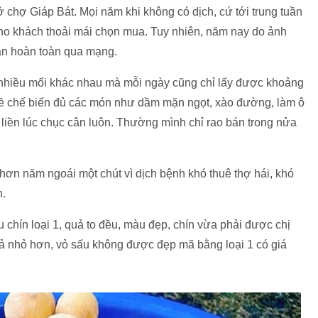
 chợ Giáp Bát. Mọi năm khi không có dịch, cứ tới trung tuần
cho khách thoải mái chọn mua. Tuy nhiên, năm nay do ảnh
án hoàn toàn qua mạng.
 nhiều mối khác nhau mà mỗi ngày cũng chỉ lấy được khoảng
ề chế biến đủ các món như dầm mặn ngọt, xào đường, làm ô
iền lúc chục cân luôn. Thường mình chỉ rao bán trong nửa
ơn năm ngoái một chút vì dịch bệnh khó thuê thợ hái, khó
n.
u chín loại 1, quả to đều, màu đẹp, chín vừa phải được chị
uả nhỏ hơn, vỏ sấu không được đẹp mã bằng loại 1 có giá