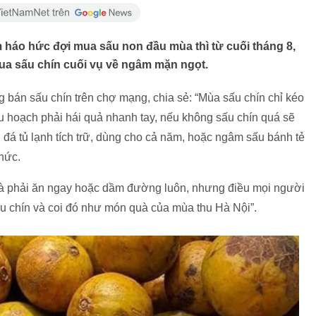
m háo hức đợi mua sấu non đầu mùa thì từ cuối tháng 8,
 mua sấu chín cuối vụ về ngâm mặn ngọt.
g bán sấu chín trên chợ mạng, chia sẻ: “Mùa sấu chín chỉ kéo
thu hoạch phải hái quả nhanh tay, nếu không sấu chín quá sẽ
đá tủ lạnh tích trữ, dùng cho cả năm, hoặc ngâm sấu bánh tẻ
hức.
là phải ăn ngay hoặc dầm đường luôn, nhưng điều mọi người
sấu chín và coi đó như món quà của mùa thu Hà Nội”.