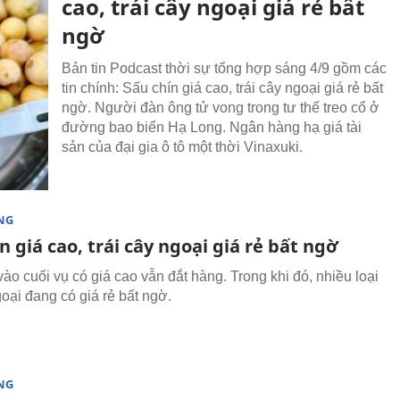
cao, trái cây ngoại giá rẻ bất
ngờ
Bản tin Podcast thời sự tổng hợp sáng 4/9 gồm các
tin chính: Sấu chín giá cao, trái cây ngoại giá rẻ bất
ngờ. Người đàn ông tử vong trong tư thế treo cổ ở
đường bao biển Hạ Long. Ngân hàng hạ giá tài
sản của đại gia ô tô một thời Vinaxuki.
NG
n giá cao, trái cây ngoại giá rẻ bất ngờ
ào cuối vụ có giá cao vẫn đắt hàng. Trong khi đó, nhiều loại
goại đang có giá rẻ bất ngờ.
NG