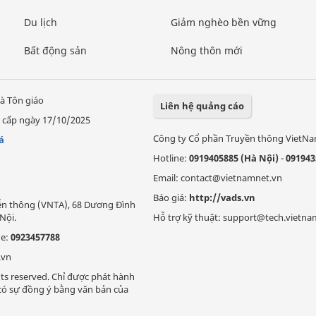
Du lịch
Giảm nghèo bền vững
Bất động sản
Nông thôn mới
à Tôn giáo
Liên hệ quảng cáo
 cấp ngày 17/10/2025
Công ty Cổ phần Truyền thông VietN
á
Hotline:
0919405885 (Hà Nội)
-
091943
Email: contact@vietnamnet.vn
Báo giá:
http://vads.vn
Viễn thông (VNTA), 68 Dương Đình
Nội.
Hỗ trợ kỹ thuật: support@tech.vietna
ne:
0923457788
.vn
ts reserved. Chỉ được phát hành
i có sự đồng ý bằng văn bản của