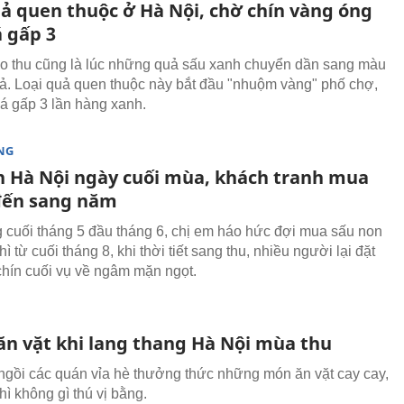
uả quen thuộc ở Hà Nội, chờ chín vàng óng
á gấp 3
o thu cũng là lúc những quả sấu xanh chuyển dần sang màu
ả. Loại quả quen thuộc này bắt đầu "nhuộm vàng" phố chợ,
iá gấp 3 lần hàng xanh.
NG
n Hà Nội ngày cuối mùa, khách tranh mua
đến sang năm
 cuối tháng 5 đầu tháng 6, chị em háo hức đợi mua sấu non
ì từ cuối tháng 8, khi thời tiết sang thu, nhiều người lại đặt
hín cuối vụ về ngâm mặn ngọt.
ăn vặt khi lang thang Hà Nội mùa thu
ngồi các quán vỉa hè thưởng thức những món ăn vặt cay cay,
hì không gì thú vị bằng.