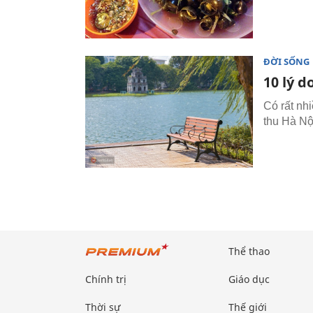
ĐỜI SỐNG
10 lý 
Có rất nh
thu Hà Nộ
Thể thao
Chính trị
Giáo dục
Thời sự
Thế giới