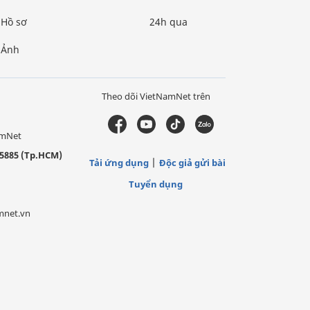
Hồ sơ
24h qua
Ảnh
Theo dõi VietNamNet trên
amNet
5885 (Tp.HCM)
Tải ứng dụng
Độc giả gửi bài
Tuyển dụng
mnet.vn