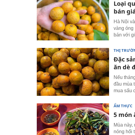
Loại q
bán gi
Hà Nội và
vàng óng 
bán với g
THỊ TRƯỜ
Đặc sả
ăn dè 
Nếu tháng
đầu mùa th
mua sấu c
ẨM THỰC
5 món 
Mùa này, 
nóng hổi t