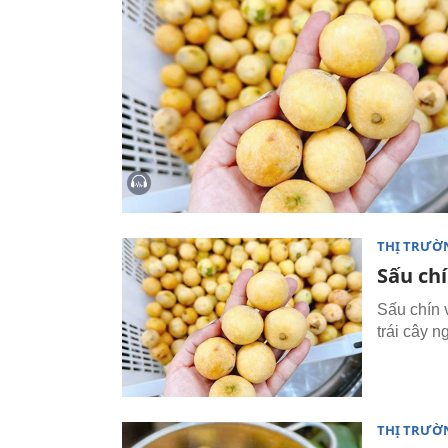
THỊ TRƯỜ
Sấu chí
Sấu chín v
trái cây n
THỊ TRƯỜ