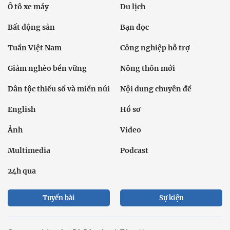
Ô tô xe máy
Du lịch
Bất động sản
Bạn đọc
Tuần Việt Nam
Công nghiệp hỗ trợ
Giảm nghèo bền vững
Nông thôn mới
Dân tộc thiểu số và miền núi
Nội dung chuyên đề
English
Hồ sơ
Ảnh
Video
Multimedia
Podcast
24h qua
Tuyến bài
Sự kiện