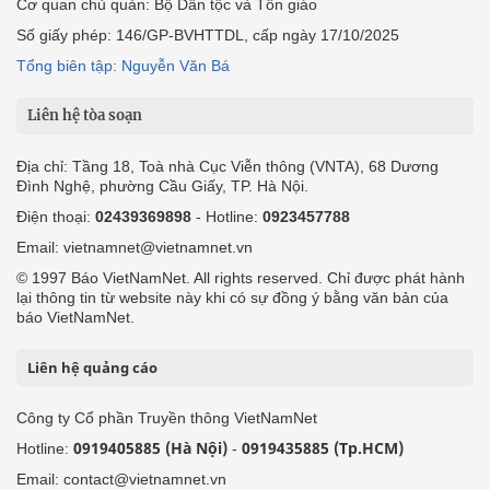
Cơ quan chủ quản: Bộ Dân tộc và Tôn giáo
Số giấy phép: 146/GP-BVHTTDL, cấp ngày 17/10/2025
Tổng biên tập: Nguyễn Văn Bá
Liên hệ tòa soạn
Địa chỉ: Tầng 18, Toà nhà Cục Viễn thông (VNTA), 68 Dương
Đình Nghệ, phường Cầu Giấy, TP. Hà Nội.
Điện thoại:
02439369898
- Hotline:
0923457788
Email: vietnamnet@vietnamnet.vn
© 1997 Báo VietNamNet. All rights reserved. Chỉ được phát hành
lại thông tin từ website này khi có sự đồng ý bằng văn bản của
báo VietNamNet.
Liên hệ quảng cáo
Công ty Cổ phần Truyền thông VietNamNet
0919405885 (Hà Nội)
0919435885 (Tp.HCM)
Hotline:
-
Email: contact@vietnamnet.vn