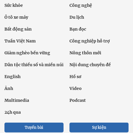
Sức khỏe
Công nghệ
Ô tô xe máy
Du lịch
Bất động sản
Bạn đọc
Tuần Việt Nam
Công nghiệp hỗ trợ
Giảm nghèo bền vững
Nông thôn mới
Dân tộc thiểu số và miền núi
Nội dung chuyên đề
English
Hồ sơ
Ảnh
Video
Multimedia
Podcast
24h qua
Tuyến bài
Sự kiện