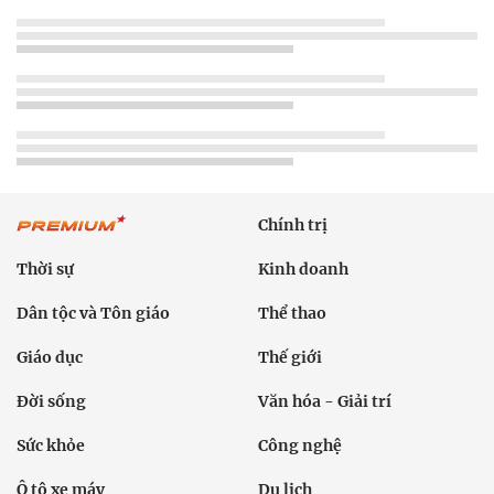
Chính trị
Thời sự
Kinh doanh
Dân tộc và Tôn giáo
Thể thao
Giáo dục
Thế giới
Đời sống
Văn hóa - Giải trí
Sức khỏe
Công nghệ
Ô tô xe máy
Du lịch