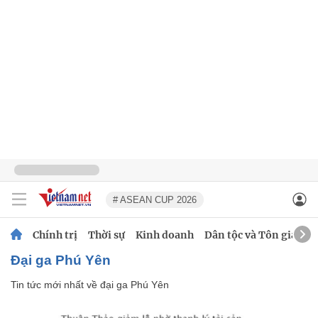
# ASEAN CUP 2026
Chính trị
Thời sự
Kinh doanh
Dân tộc và Tôn giáo
đại ga Phú Yên
Tin tức mới nhất về
đại ga Phú Yên