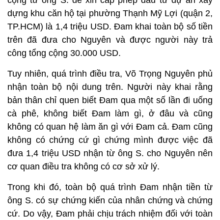
cộng từ ông S. để xin cấp phép đầu tư dự án xây
dựng khu căn hộ tại phường Thạnh Mỹ Lợi (quận 2,
TP.HCM) là 1,4 triệu USD. Đam khai toàn bộ số tiền
trên đã đưa cho Nguyên và được người này trả
công tổng cộng 30.000 USD.
Tuy nhiên, quá trình điều tra, Võ Trọng Nguyên phủ
nhận toàn bộ nội dung trên. Người này khai rằng
bản thân chỉ quen biết Đam qua một số lần đi uống
cà phê, không biết Đam làm gì, ở đâu và cũng
không có quan hệ làm ăn gì với Đam cả. Đam cũng
không có chứng cứ gì chứng mình được việc đã
đưa 1,4 triệu USD nhận từ ông S. cho Nguyên nên
cơ quan điều tra không có cơ sở xử lý.
Trong khi đó, toàn bộ quá trình Đam nhận tiền từ
ông S. có sự chứng kiến của nhân chứng và chứng
cứ. Do vậy, Đam phải chịu trách nhiệm đối với toàn