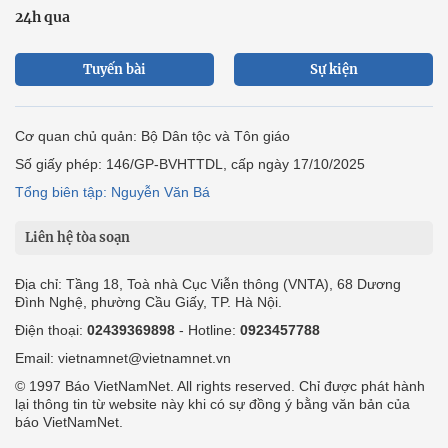
24h qua
Tuyến bài
Sự kiện
Cơ quan chủ quản: Bộ Dân tộc và Tôn giáo
Số giấy phép: 146/GP-BVHTTDL, cấp ngày 17/10/2025
Tổng biên tập: Nguyễn Văn Bá
Liên hệ tòa soạn
Địa chỉ: Tầng 18, Toà nhà Cục Viễn thông (VNTA), 68 Dương
Đình Nghệ, phường Cầu Giấy, TP. Hà Nội.
Điện thoại:
02439369898
- Hotline:
0923457788
Email: vietnamnet@vietnamnet.vn
© 1997 Báo VietNamNet. All rights reserved. Chỉ được phát hành
lại thông tin từ website này khi có sự đồng ý bằng văn bản của
báo VietNamNet.