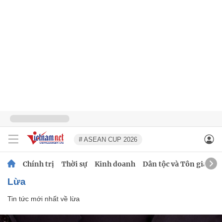
# ASEAN CUP 2026
Chính trị
Thời sự
Kinh doanh
Dân tộc và Tôn giáo
lừa
Tin tức mới nhất về
lừa