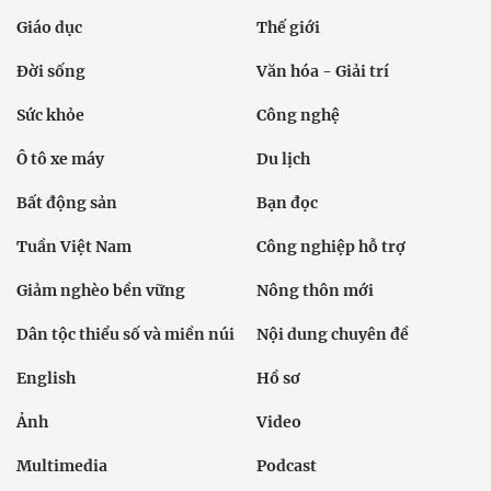
Giáo dục
Thế giới
Đời sống
Văn hóa - Giải trí
Sức khỏe
Công nghệ
Ô tô xe máy
Du lịch
Bất động sản
Bạn đọc
Tuần Việt Nam
Công nghiệp hỗ trợ
Giảm nghèo bền vững
Nông thôn mới
Dân tộc thiểu số và miền núi
Nội dung chuyên đề
English
Hồ sơ
Ảnh
Video
Multimedia
Podcast