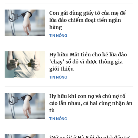
Con gái dùng giấy tờ của mẹ để
lừa đảo chiếm đoạt tiền ngân
hàng
TIN NÓNG
Hy hữu: Mất tiền cho kẻ lừa đảo
'chạy' sổ đỏ vì được thông gia
giới thiệu
TIN NÓNG
Hy hữu khi con nợ và chủ nợ tố
cáo lẫn nhau, cả hai cùng nhận án
tù
TIN NÓNG
‘Nữ quái’ ở Hà Nội dụ nhà đầu tư