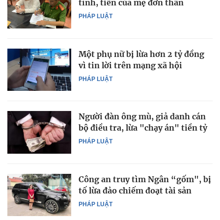
tình, tiền của mẹ đơn thân
PHÁP LUẬT
Một phụ nữ bị lừa hơn 2 tỷ đồng
vì tin lời trên mạng xã hội
PHÁP LUẬT
Người đàn ông mù, giả danh cán
bộ điều tra, lừa "chạy án" tiền tỷ
PHÁP LUẬT
Công an truy tìm Ngân “gốm", bị
tố lừa đảo chiếm đoạt tài sản
PHÁP LUẬT