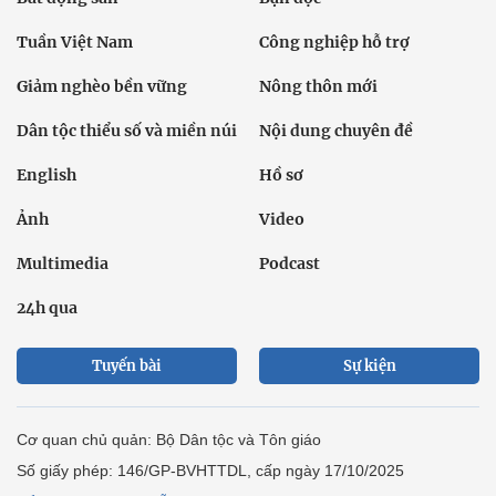
Tuần Việt Nam
Công nghiệp hỗ trợ
Giảm nghèo bền vững
Nông thôn mới
Dân tộc thiểu số và miền núi
Nội dung chuyên đề
English
Hồ sơ
Ảnh
Video
Multimedia
Podcast
24h qua
Tuyến bài
Sự kiện
Cơ quan chủ quản: Bộ Dân tộc và Tôn giáo
Số giấy phép: 146/GP-BVHTTDL, cấp ngày 17/10/2025