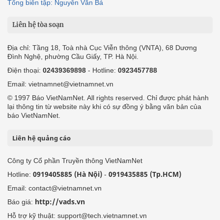
Tổng biên tập: Nguyễn Văn Bá
Liên hệ tòa soạn
Địa chỉ: Tầng 18, Toà nhà Cục Viễn thông (VNTA), 68 Dương
Đình Nghệ, phường Cầu Giấy, TP. Hà Nội.
Điện thoại:
02439369898
- Hotline:
0923457788
Email: vietnamnet@vietnamnet.vn
© 1997 Báo VietNamNet. All rights reserved. Chỉ được phát hành
lại thông tin từ website này khi có sự đồng ý bằng văn bản của
báo VietNamNet.
Liên hệ quảng cáo
Công ty Cổ phần Truyền thông VietNamNet
0919405885 (Hà Nội)
0919435885 (Tp.HCM)
Hotline:
-
Email: contact@vietnamnet.vn
http://vads.vn
Báo giá:
Hỗ trợ kỹ thuật: support@tech.vietnamnet.vn