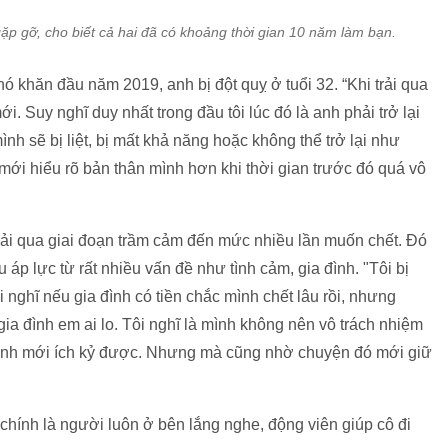
ặp gỡ, cho biết cả hai đã có khoảng thời gian 10 năm làm bạn.
ó khăn đầu năm 2019, anh bị đột quỵ ở tuổi 32. “Khi trải qua
i. Suy nghĩ duy nhất trong đầu tôi lúc đó là anh phải trở lại
h sẽ bị liệt, bị mất khả năng hoặc không thể trở lại như
mới hiểu rõ bản thân mình hơn khi thời gian trước đó quá vô
trải qua giai đoạn trầm cảm đến mức nhiều lần muốn chết. Đó
u áp lực từ rất nhiều vấn đề như tình cảm, gia đình. "Tôi bị
 nghĩ nếu gia đình có tiền chắc mình chết lâu rồi, nhưng
gia đình em ai lo. Tôi nghĩ là mình không nên vô trách nhiệm
i mình mới ích kỷ được. Nhưng mà cũng nhờ chuyện đó mới giữ
 chính là người luôn ở bên lắng nghe, động viên giúp cô đi