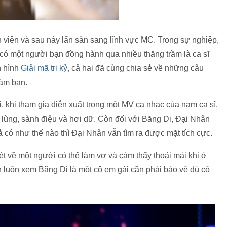
ễn viên và sau này lấn sân sang lĩnh vực MC. Trong sự nghiệp,
 có một người bạn đồng hành qua nhiều thăng trầm là ca sĩ
n hình
Giải mã tri kỷ
, cả hai đã cùng chia sẻ về những câu
làm bạn.
, khi tham gia diễn xuất trong một MV ca nhạc của nam ca sĩ.
 lùng, sành điệu và hơi dữ. Còn đối với Băng Di, Đại Nhân
quả có như thế nào thì Đại Nhân vẫn tìm ra được mặt tích cực.
xét về một người có thể làm vợ và cảm thấy thoải mái khi ở
nh luôn xem Băng Di là một cô em gái cần phải bảo vệ dù cô