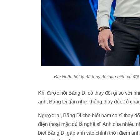
Đại Nhân tiết lộ đã thay đổi sau biến cố đ
Khi được hỏi Băng Di có thay đổi gì so với n
anh, Băng Di gần như không thay đổi, có chăn
Ngược lại, Băng Di cho biết nam ca sĩ thay đ
điện thoại mặc dù là nghệ sĩ. Anh của nhiều n
biết Băng Di gặp anh vào chính thời điểm anh