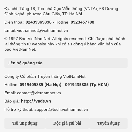
Địa chỉ: Tầng 18, Toà nhà Cục Viễn thông (VNTA), 68 Dương
Đình Nghệ, phường Cầu Giấy, TP. Hà Nội.
Điện thoại:
02439369898
- Hotline:
0923457788
Email: vietnamnet@vietnamnet.vn
© 1997 Báo VietNamNet. All rights reserved. Chỉ được phát hành
lại thông tin từ website này khi có sự đồng ý bằng văn bản của
báo VietNamNet.
Liên hệ quảng cáo
Công ty Cổ phần Truyền thông VietNamNet
0919405885 (Hà Nội)
0919435885 (Tp.HCM)
Hotline:
-
Email: contact@vietnamnet.vn
http://vads.vn
Báo giá:
Hỗ trợ kỹ thuật: support@tech.vietnamnet.vn
Tải ứng dụng
Độc giả gửi bài
Tuyển dụng