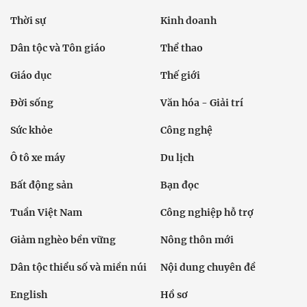
Thời sự
Kinh doanh
Dân tộc và Tôn giáo
Thể thao
Giáo dục
Thế giới
Đời sống
Văn hóa - Giải trí
Sức khỏe
Công nghệ
Ô tô xe máy
Du lịch
Bất động sản
Bạn đọc
Tuần Việt Nam
Công nghiệp hỗ trợ
Giảm nghèo bền vững
Nông thôn mới
Dân tộc thiểu số và miền núi
Nội dung chuyên đề
English
Hồ sơ