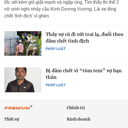
lốc sét kèm gió giật mạnh và ngập úng, Tìm thấy thi thể 2
nữ sinh nghi nhảy cầu Kinh Dương Vương, Lái xe tông
chết 'tình địch' vì ghen
Thấy vợ cũ đi với trai lạ, đuổi theo
đâm chết tình địch
PHÁP LUẬT
Bị đâm chết vì “tòm tem” vợ bạn
thân
PHÁP LUẬT
Chính trị
Thời sự
Kinh doanh