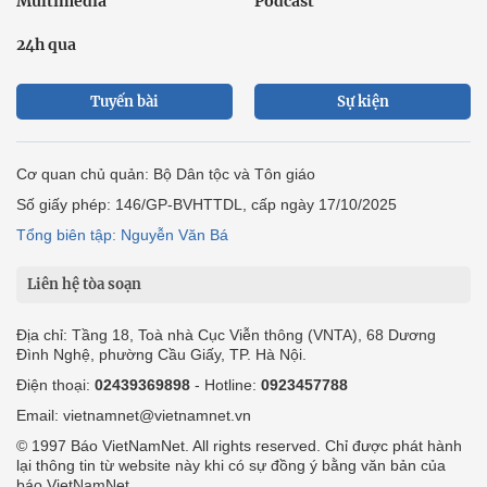
Multimedia
Podcast
24h qua
Tuyến bài
Sự kiện
Cơ quan chủ quản: Bộ Dân tộc và Tôn giáo
Số giấy phép: 146/GP-BVHTTDL, cấp ngày 17/10/2025
Tổng biên tập: Nguyễn Văn Bá
Liên hệ tòa soạn
Địa chỉ: Tầng 18, Toà nhà Cục Viễn thông (VNTA), 68 Dương
Đình Nghệ, phường Cầu Giấy, TP. Hà Nội.
Điện thoại:
02439369898
- Hotline:
0923457788
Email: vietnamnet@vietnamnet.vn
© 1997 Báo VietNamNet. All rights reserved. Chỉ được phát hành
lại thông tin từ website này khi có sự đồng ý bằng văn bản của
báo VietNamNet.