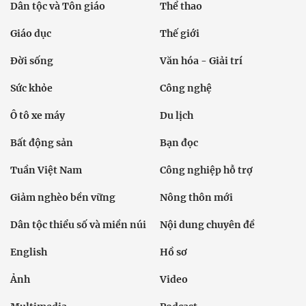
Dân tộc và Tôn giáo
Thể thao
Giáo dục
Thế giới
Đời sống
Văn hóa - Giải trí
Sức khỏe
Công nghệ
Ô tô xe máy
Du lịch
Bất động sản
Bạn đọc
Tuần Việt Nam
Công nghiệp hỗ trợ
Giảm nghèo bền vững
Nông thôn mới
Dân tộc thiểu số và miền núi
Nội dung chuyên đề
English
Hồ sơ
Ảnh
Video