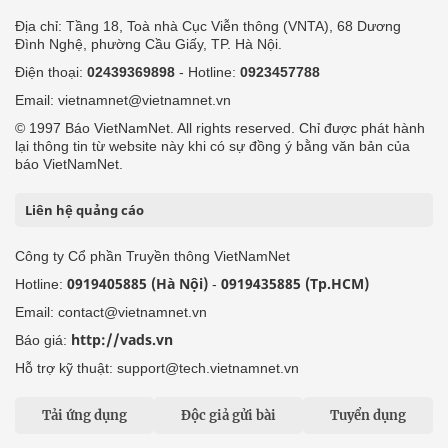
Địa chỉ: Tầng 18, Toà nhà Cục Viễn thông (VNTA), 68 Dương
Đình Nghệ, phường Cầu Giấy, TP. Hà Nội.
Điện thoại:
02439369898
- Hotline:
0923457788
Email: vietnamnet@vietnamnet.vn
© 1997 Báo VietNamNet. All rights reserved. Chỉ được phát hành
lại thông tin từ website này khi có sự đồng ý bằng văn bản của
báo VietNamNet.
Liên hệ quảng cáo
Công ty Cổ phần Truyền thông VietNamNet
0919405885 (Hà Nội)
0919435885 (Tp.HCM)
Hotline:
-
Email: contact@vietnamnet.vn
http://vads.vn
Báo giá:
Hỗ trợ kỹ thuật: support@tech.vietnamnet.vn
Tải ứng dụng
Độc giả gửi bài
Tuyển dụng