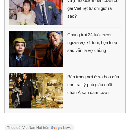
vượt 5.000km đến cưới cô
gái Việt liệt tứ chi giờ ra
sao?
Chàng trai 24 tuổi cưới
người vợ 71 tuổi, hẹn kiếp
sau vẫn là vợ chồng
Bên trong nơi ở xa hoa của
con trai tỷ phú giàu nhất
châu Á sau đám cưới