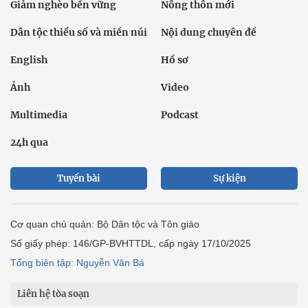
Giảm nghèo bền vững
Nông thôn mới
Dân tộc thiểu số và miền núi
Nội dung chuyên đề
English
Hồ sơ
Ảnh
Video
Multimedia
Podcast
24h qua
Tuyến bài
Sự kiện
Cơ quan chủ quản: Bộ Dân tộc và Tôn giáo
Số giấy phép: 146/GP-BVHTTDL, cấp ngày 17/10/2025
Tổng biên tập: Nguyễn Văn Bá
Liên hệ tòa soạn