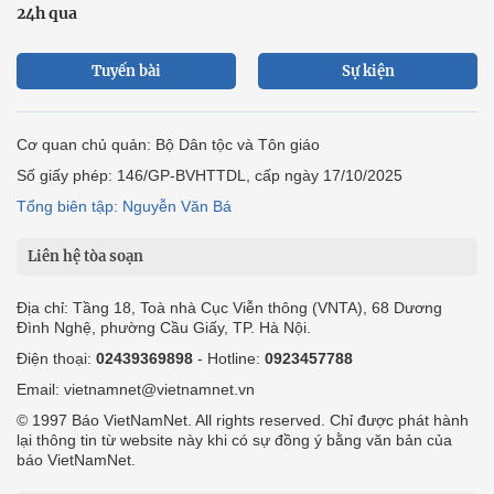
24h qua
Tuyến bài
Sự kiện
Cơ quan chủ quản: Bộ Dân tộc và Tôn giáo
Số giấy phép: 146/GP-BVHTTDL, cấp ngày 17/10/2025
Tổng biên tập: Nguyễn Văn Bá
Liên hệ tòa soạn
Địa chỉ: Tầng 18, Toà nhà Cục Viễn thông (VNTA), 68 Dương
Đình Nghệ, phường Cầu Giấy, TP. Hà Nội.
Điện thoại:
02439369898
- Hotline:
0923457788
Email: vietnamnet@vietnamnet.vn
© 1997 Báo VietNamNet. All rights reserved. Chỉ được phát hành
lại thông tin từ website này khi có sự đồng ý bằng văn bản của
báo VietNamNet.