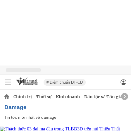
# Điểm chuẩn ĐH-CĐ
Chính trị
Thời sự
Kinh doanh
Dân tộc và Tôn giáo
damage
Tin tức mới nhất về
damage