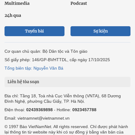
Multimedia
Podcast
24h qua
Tuyến bài
Sự kiện
Cơ quan chủ quản: Bộ Dân tộc và Tôn giáo
Số giấy phép: 146/GP-BVHTTDL, cấp ngày 17/10/2025
Tổng biên tập: Nguyễn Văn Bá
Liên hệ tòa soạn
Địa chỉ: Tầng 18, Toà nhà Cục Viễn thông (VNTA), 68 Dương
Đình Nghệ, phường Cầu Giấy, TP. Hà Nội.
Điện thoại:
02439369898
- Hotline:
0923457788
Email: vietnamnet@vietnamnet.vn
© 1997 Báo VietNamNet. All rights reserved. Chỉ được phát hành
lại thông tin từ website này khi có sự đồng ý bằng văn bản của