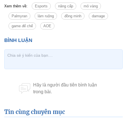
Xem thêm về:
Esports
nâng cấp
mỏ vàng
Palmyran
làm ruộng
đồng minh
damage
game đế chế
AOE
Tin cùng chuyên mục