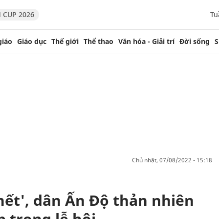
 CUP 2026
Tu
giáo
Giáo dục
Thế giới
Thể thao
Văn hóa - Giải trí
Đời sống
S
chủ nhật, 07/08/2022 - 15:18
hết', dân Ấn Độ thản nhiên
 trong lễ hội