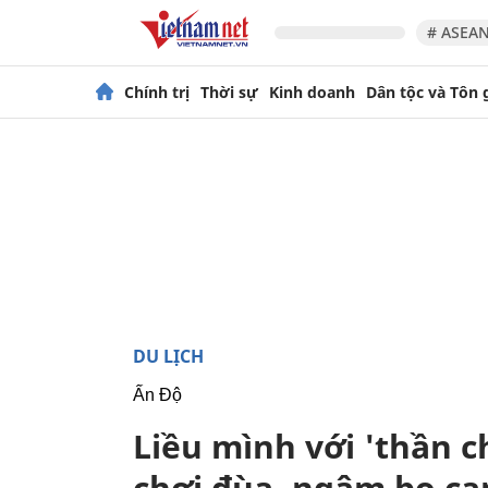
# ASEAN
Chính trị
Thời sự
Kinh doanh
Dân tộc và Tôn 
DU LỊCH
Ấn Độ
Liều mình với 'thần c
chơi đùa, ngậm bọ cạp