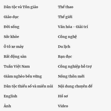
Ảnh
Video
Multimedia
Podcast
24h qua
Tuyến bài
Sự kiện
Cơ quan chủ quản: Bộ Dân tộc và Tôn giáo
Số giấy phép: 146/GP-BVHTTDL, cấp ngày 17/10/2025
Tổng biên tập: Nguyễn Văn Bá
Liên hệ tòa soạn
Địa chỉ: Tầng 18, Toà nhà Cục Viễn thông (VNTA), 68 Dương
Đình Nghệ, phường Cầu Giấy, TP. Hà Nội.
Điện thoại:
02439369898
- Hotline:
0923457788