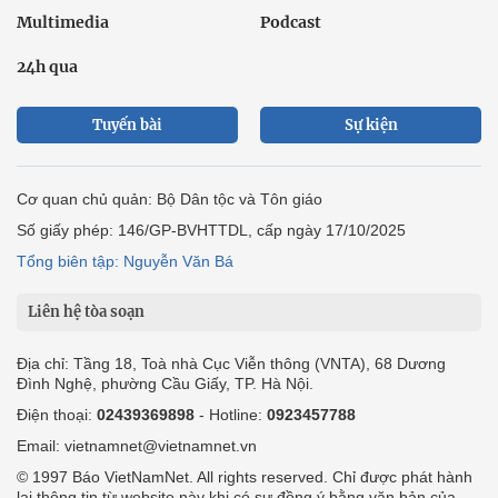
Email: vietnamnet@vietnamnet.vn
© 1997 Báo VietNamNet. All rights reserved. Chỉ được phát hành
lại thông tin từ website này khi có sự đồng ý bằng văn bản của
báo VietNamNet.
Liên hệ quảng cáo
Công ty Cổ phần Truyền thông VietNamNet
0919405885 (Hà Nội)
0919435885 (Tp.HCM)
Hotline:
-
Email: contact@vietnamnet.vn
http://vads.vn
Báo giá:
Hỗ trợ kỹ thuật: support@tech.vietnamnet.vn
Tải ứng dụng
Độc giả gửi bài
Tuyển dụng