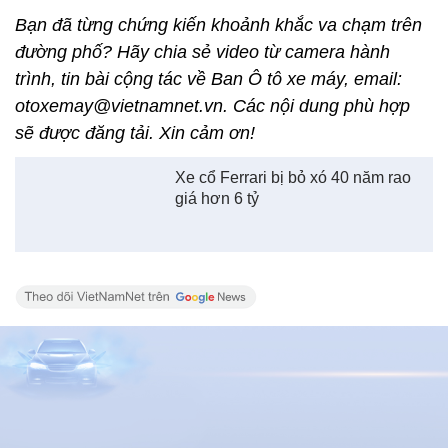
Xem thêm về:
xe cũ
xe cổ
Gaz 69
ô tô Nga