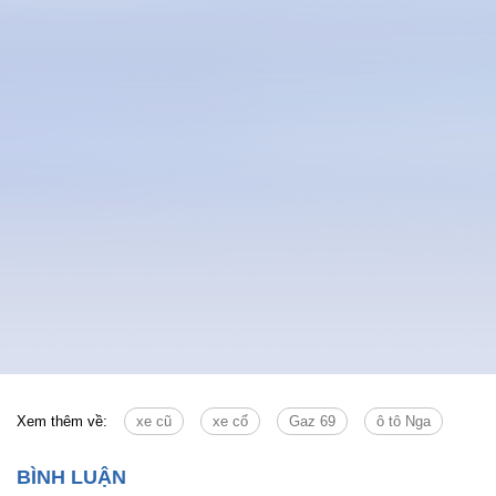
Tin cùng chuyên mục
Tin mới