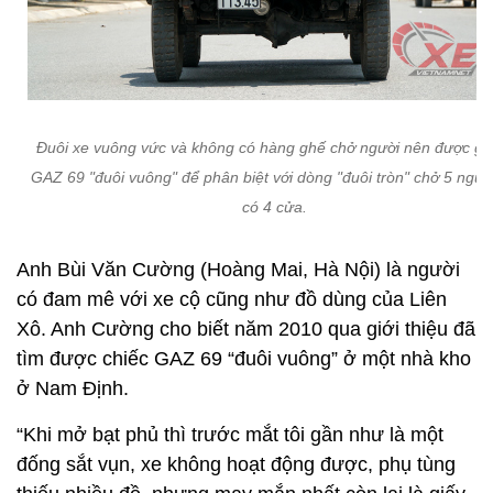
Đuôi xe vuông vức và không có hàng ghế chở người nên được gọi
GAZ 69 "đuôi vuông" để phân biệt với dòng "đuôi tròn" chở 5 ngườ
có 4 cửa.
Anh Bùi Văn Cường (Hoàng Mai, Hà Nội) là người
có đam mê với xe cộ cũng như đồ dùng của Liên
Xô. Anh Cường cho biết năm 2010 qua giới thiệu đã
tìm được chiếc GAZ 69 “đuôi vuông” ở một nhà kho
ở Nam Định.
“Khi mở bạt phủ thì trước mắt tôi gần như là một
đống sắt vụn, xe không hoạt động được, phụ tùng