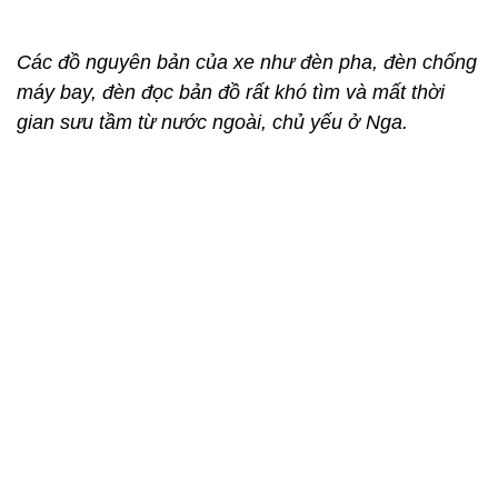
Ca-bin điều khiển của GAZ 69 đơn giản và mọi chi tiết thể hiện đề
dạng cơ khí
Theo ước tính của chủ xe, hiện số lượng GAZ 69
“đuôi vuông” trên cả nước chỉ còn chưa đến 10
chiếc. Và chính vì độ hiếm cũng như tốn nhiều công
sức phục chế nên chiếc GAZ 69 này được định giá
khoảng 400 triệu đồng.