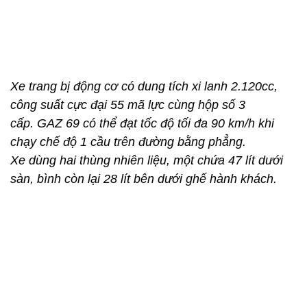
Phiên bản GAZ 69 còn được gọi là "GAZ đuôi vuông" dùng chuyên
binh lính có 2 cửa và 1 cốp cùng 2 dãy ghế đối diện nhau. Xe có 