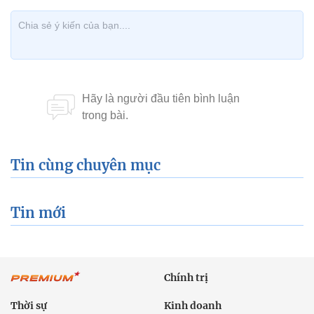
Chính trị
Thời sự
Kinh doanh
Dân tộc và Tôn giáo
Thể thao
Giáo dục
Thế giới
Đời sống
Văn hóa - Giải trí
Sức khỏe
Công nghệ
Ô tô xe máy
Du lịch
Bất động sản
Bạn đọc
Tuần Việt Nam
Công nghiệp hỗ trợ
Giảm nghèo bền vững
Nông thôn mới
Dân tộc thiểu số và miền núi
Nội dung chuyên đề
English
Hồ sơ