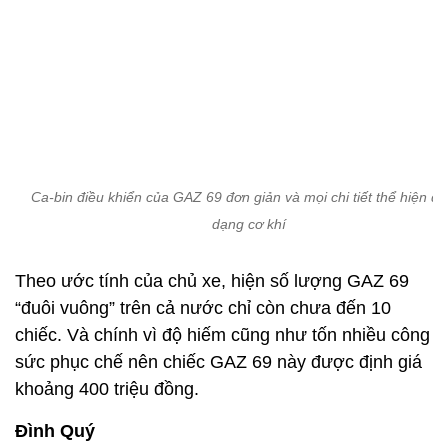
Đình Quý
Bạn đã từng chứng kiến khoảnh khắc va chạm trên
đường phố? Hãy chia sẻ video từ camera hành
trình, tin bài cộng tác về Ban Ô tô xe máy, email:
otoxemay@vietnamnet.vn. Các nội dung phù hợp
sẽ được đăng tải. Xin cảm ơn!
Xe cổ Ferrari bị bỏ xó 40 năm rao
giá hơn 6 tỷ