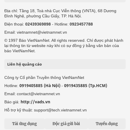
Địa chỉ: Tầng 18, Toà nhà Cục Viễn thông (VNTA), 68 Dương
Đình Nghệ, phường Cầu Giấy, TP. Hà Nội.
Điện thoại:
02439369898
- Hotline:
0923457788
Email: vietnamnet@vietnamnet.vn
© 1997 Báo VietNamNet. All rights reserved. Chỉ được phát hành
lại thông tin từ website này khi có sự đồng ý bằng văn bản của
báo VietNamNet.
Liên hệ quảng cáo
Công ty Cổ phần Truyền thông VietNamNet
0919405885 (Hà Nội)
0919435885 (Tp.HCM)
Hotline:
-
Email: contact@vietnamnet.vn
http://vads.vn
Báo giá:
Hỗ trợ kỹ thuật: support@tech.vietnamnet.vn
Tải ứng dụng
Độc giả gửi bài
Tuyển dụng