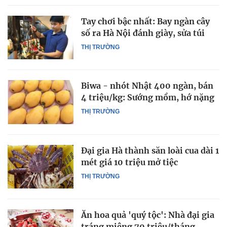
Tay chơi bậc nhất: Bay ngàn cây
số ra Hà Nội đánh giày, sửa túi
THỊ TRƯỜNG
Biwa - nhót Nhật 400 ngàn, bán
4 triệu/kg: Sướng mồm, hớ nặng
THỊ TRƯỜNG
Đại gia Hà thành săn loài cua dài 1
mét giá 10 triệu mở tiệc
THỊ TRƯỜNG
Ăn hoa quả 'quý tộc': Nhà đại gia
tráng miệng 70 triệu/tháng