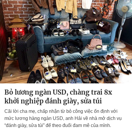
Bỏ lương ngàn USD, chàng trai 8x
khởi nghiệp đánh giày, sửa túi
Cãi lời cha mẹ, chấp nhận từ bỏ công việc ổn định với
mức lương hàng ngàn USD, anh Hải về nhà mở dịch vụ
“đánh giày, sửa túi” để theo đuổi đam mê của mình.