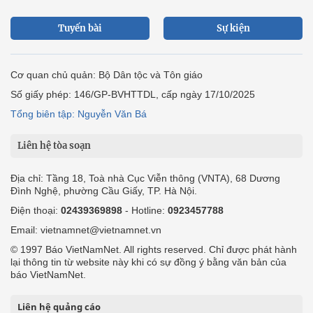
Tuyến bài
Sự kiện
Cơ quan chủ quản: Bộ Dân tộc và Tôn giáo
Số giấy phép: 146/GP-BVHTTDL, cấp ngày 17/10/2025
Tổng biên tập: Nguyễn Văn Bá
Liên hệ tòa soạn
Địa chỉ: Tầng 18, Toà nhà Cục Viễn thông (VNTA), 68 Dương
Đình Nghệ, phường Cầu Giấy, TP. Hà Nội.
Điện thoại:
02439369898
- Hotline:
0923457788
Email: vietnamnet@vietnamnet.vn
© 1997 Báo VietNamNet. All rights reserved. Chỉ được phát hành
lại thông tin từ website này khi có sự đồng ý bằng văn bản của
báo VietNamNet.
Liên hệ quảng cáo