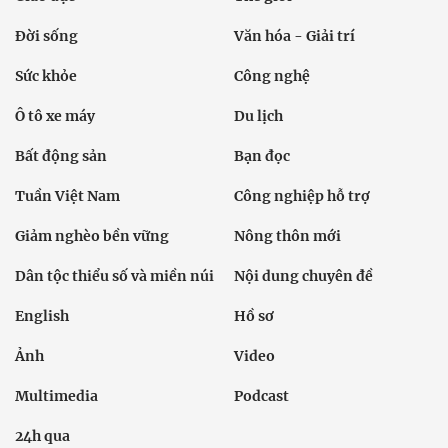
Đời sống
Văn hóa - Giải trí
Sức khỏe
Công nghệ
Ô tô xe máy
Du lịch
Bất động sản
Bạn đọc
Tuần Việt Nam
Công nghiệp hỗ trợ
Giảm nghèo bền vững
Nông thôn mới
Dân tộc thiểu số và miền núi
Nội dung chuyên đề
English
Hồ sơ
Ảnh
Video
Multimedia
Podcast
24h qua