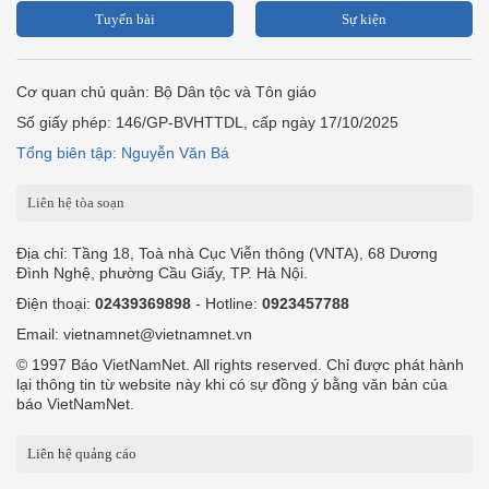
Tuyến bài
Sự kiện
Cơ quan chủ quản: Bộ Dân tộc và Tôn giáo
Số giấy phép: 146/GP-BVHTTDL, cấp ngày 17/10/2025
Tổng biên tập: Nguyễn Văn Bá
Liên hệ tòa soạn
Địa chỉ: Tầng 18, Toà nhà Cục Viễn thông (VNTA), 68 Dương
Đình Nghệ, phường Cầu Giấy, TP. Hà Nội.
Điện thoại:
02439369898
- Hotline:
0923457788
Email: vietnamnet@vietnamnet.vn
© 1997 Báo VietNamNet. All rights reserved. Chỉ được phát hành
lại thông tin từ website này khi có sự đồng ý bằng văn bản của
báo VietNamNet.
Liên hệ quảng cáo