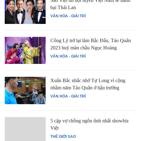
Sao Việt tin đội tuyển Việt Nam sẽ đánh
bại Thái Lan
VĂN HÓA - GIẢI TRÍ
Công Lý trở lại làm Bắc Đẩu, Táo Quân
2023 huỷ màn chầu Ngọc Hoàng
VĂN HÓA - GIẢI TRÍ
Xuân Bắc nhắc nhở Tự Long vì cộng
nhầm năm Táo Quân ở hậu trường
VĂN HÓA - GIẢI TRÍ
5 cặp vợ chồng ngôn tình nhất showbiz
Việt
THẾ GIỚI SAO