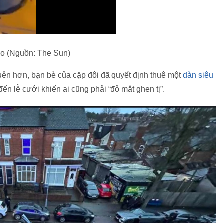
o (Nguồn: The Sun)
uên hơn, bạn bè của cặp đôi đã quyết định thuê một
dàn siêu
đến lễ cưới khiến ai cũng phải “đỏ mắt ghen tị”.