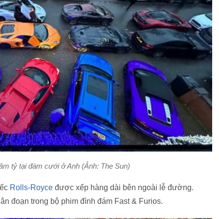
ăm tỷ tại đám cưới ở Anh (Ảnh: The Sun)
iếc
Rolls-Royce
được xếp hàng dài bên ngoài lễ đường.
ân đoạn trong bộ phim đình đám Fast & Furios.