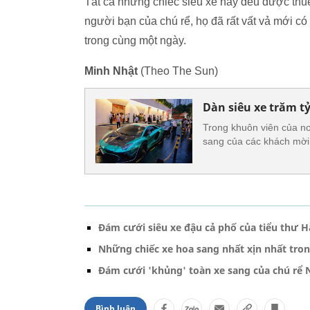
Tất cả những chiếc siêu xe này đều được thuê
người bạn của chú rể, họ đã rất vất vả mới có
trong cùng một ngày.
Minh Nhật
(Theo The Sun)
Dàn siêu xe trăm t
Trong khuôn viên của nơi
sang của các khách mời
Đám cưới siêu xe đậu cả phố của tiểu thư 
Những chiếc xe hoa sang nhất xịn nhất tro
Đám cưới 'khủng' toàn xe sang của chú rể 
Bình luận