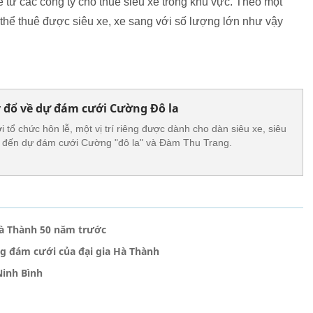
 từ các công ty cho thuê siêu xe trong khu vực. Theo một
 thể thuê được siêu xe, xe sang với số lượng lớn như vậy
ỷ đổ về dự đám cưới Cường Đô la
 tổ chức hôn lễ, một vị trí riêng được dành cho dàn siêu xe, siêu
 đến dự đám cưới Cường "đô la" và Đàm Thu Trang.
Hà Thành 50 năm trước
ng đám cưới của đại gia Hà Thành
Ninh Bình