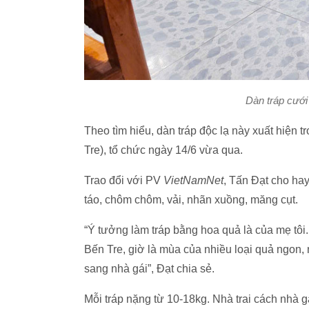
Dàn tráp cưới
Theo tìm hiểu, dàn tráp độc lạ này xuất hiện t
Tre), tổ chức ngày 14/6 vừa qua.
Trao đổi với PV
VietNamNet
, Tấn Đạt cho hay
táo, chôm chôm, vải, nhãn xuồng, măng cụt.
“Ý tưởng làm tráp bằng hoa quả là của mẹ tôi
Bến Tre, giờ là mùa của nhiều loại quả ngon
sang nhà gái”, Đạt chia sẻ.
Mỗi tráp nặng từ 10-18kg. Nhà trai cách nhà 