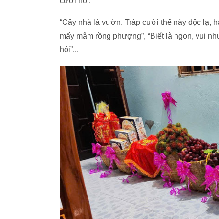
cưới hỏi.
“Cây nhà lá vườn. Tráp cưới thế này độc lạ, h
mấy mâm rồng phượng”, “Biết là ngon, vui n
hỏi”...