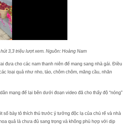
 hút 3,3 triệu lượt xem. Nguồn: Hoàng Nam
trai đưa cho các nam thanh niên để mang sang nhà gái. Điều
 các loại quả như nho, táo, chôm chôm, mãng cầu, nhãn
cư dân mạng để lại bên dưới đoạn video đã cho thấy độ “nóng”
t số bày tỏ thích thú trước ý tưởng độc lạ của chú rể và nhà
g hoa quả là chưa đủ sang trọng và không phù hợp với dịp