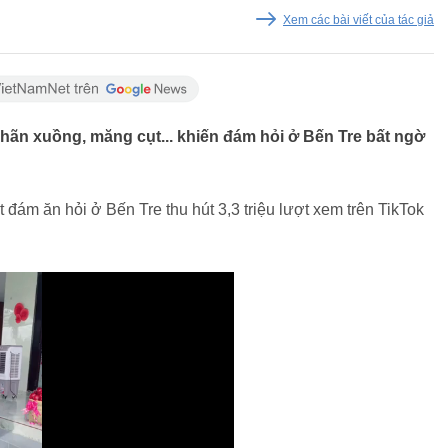
Xem các bài viết của tác giả
nhãn xuồng, măng cụt... khiến đám hỏi ở Bến Tre bất ngờ
 đám ăn hỏi ở Bến Tre thu hút 3,3 triệu lượt xem trên TikTok