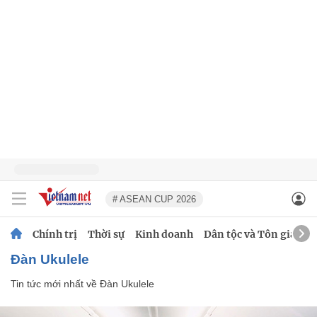
# ASEAN CUP 2026
Chính trị
Thời sự
Kinh doanh
Dân tộc và Tôn giáo
Đàn Ukulele
Tin tức mới nhất về
Đàn Ukulele