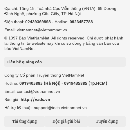
Địa chỉ: Tầng 18, Toà nhà Cục Viễn thông (VNTA), 68 Dương
Đình Nghệ, phường Cầu Giấy, TP. Hà Nội.
Điện thoại:
02439369898
- Hotline:
0923457788
Email: vietnamnet@vietnamnet.vn
© 1997 Báo VietNamNet. All rights reserved. Chỉ được phát hành
lại thông tin từ website này khi có sự đồng ý bằng văn bản của
báo VietNamNet.
Liên hệ quảng cáo
Công ty Cổ phần Truyền thông VietNamNet
0919405885 (Hà Nội)
0919435885 (Tp.HCM)
Hotline:
-
Email: contact@vietnamnet.vn
http://vads.vn
Báo giá:
Hỗ trợ kỹ thuật: support@tech.vietnamnet.vn
Tải ứng dụng
Độc giả gửi bài
Tuyển dụng