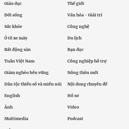
Giáo dục
Thế giới
Đời sống
Văn hóa - Giải trí
Sức khỏe
Công nghệ
Ô tô xe máy
Du lịch
Bất động sản
Bạn đọc
Tuần Việt Nam
Công nghiệp hỗ trợ
Giảm nghèo bền vững
Nông thôn mới
Dân tộc thiểu số và miền núi
Nội dung chuyên đề
English
Hồ sơ
Ảnh
Video
Multimedia
Podcast