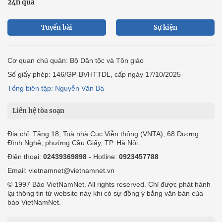
24h qua
Tuyến bài
Sự kiện
Cơ quan chủ quản: Bộ Dân tộc và Tôn giáo
Số giấy phép: 146/GP-BVHTTDL, cấp ngày 17/10/2025
Tổng biên tập: Nguyễn Văn Bá
Liên hệ tòa soạn
Địa chỉ: Tầng 18, Toà nhà Cục Viễn thông (VNTA), 68 Dương
Đình Nghệ, phường Cầu Giấy, TP. Hà Nội.
Điện thoại:
02439369898
- Hotline:
0923457788
Email: vietnamnet@vietnamnet.vn
© 1997 Báo VietNamNet. All rights reserved. Chỉ được phát hành
lại thông tin từ website này khi có sự đồng ý bằng văn bản của
báo VietNamNet.