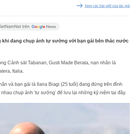
Xem các bài viết của tác giả
 khi đang chụp ảnh tự sướng với bạn gái bên thác nước
g Cảnh sát Tabanan, Gusti Made Berata, nạn nhân là
tera, Italia.
n và bạn gái là Ilaria Biagi (25 tuổi) đang đứng trên đỉnh
 nhau chụp ảnh 'tự sướng' để lưu lại những kỷ niệm tại đây.