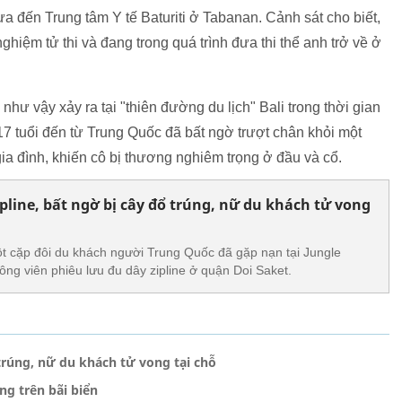
a đến Trung tâm Y tế Baturiti ở Tabanan. Cảnh sát cho biết,
hiệm tử thi và đang trong quá trình đưa thi thể anh trở về ở
như vậy xảy ra tại "thiên đường du lịch" Bali trong thời gian
17 tuổi đến từ Trung Quốc đã bất ngờ trượt chân khỏi một
ia đình, khiến cô bị thương nghiêm trọng ở đầu và cổ.
ipline, bất ngờ bị cây đổ trúng, nữ du khách tử vong
t cặp đôi du khách người Trung Quốc đã gặp nạn tại Jungle
ông viên phiêu lưu đu dây zipline ở quận Doi Saket.
 trúng, nữ du khách tử vong tại chỗ
g trên bãi biển