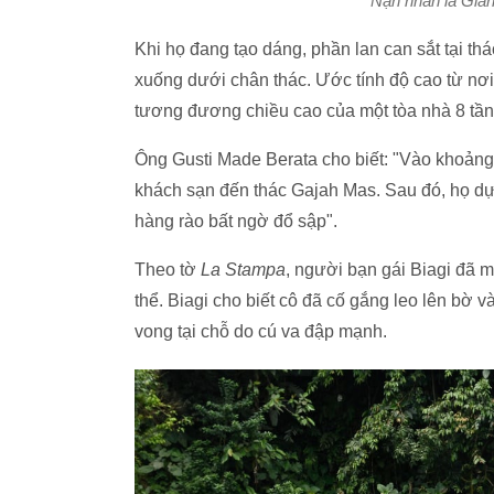
Nạn nhân là Gianc
Khi họ đang tạo dáng, phần lan can sắt tại th
xuống dưới chân thác. Ước tính độ cao từ nơ
tương đương chiều cao của một tòa nhà 8 tần
Ông Gusti Made Berata cho biết: "Vào khoảng
khách sạn đến thác Gajah Mas. Sau đó, họ dự
hàng rào bất ngờ đổ sập".
Theo tờ
La Stampa
, người bạn gái Biagi đã 
thể. Biagi cho biết cô đã cố gắng leo lên bờ 
vong tại chỗ do cú va đập mạnh.