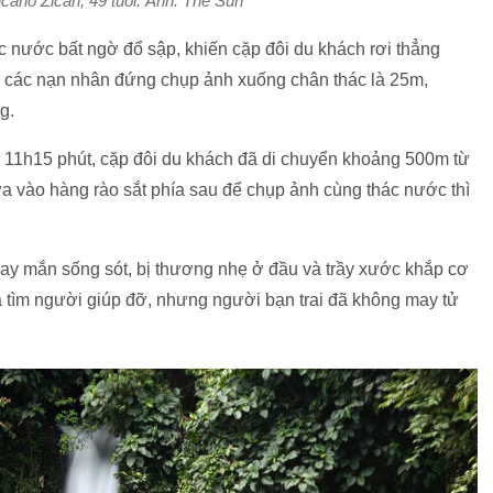
arlo Zicari, 49 tuổi. Ảnh: The Sun
ác nước bất ngờ đổ sập, khiến cặp đôi du khách rơi thẳng
i các nạn nhân đứng chụp ảnh xuống chân thác là 25m,
g.
 11h15 phút, cặp đôi du khách đã di chuyển khoảng 500m từ
a vào hàng rào sắt phía sau để chụp ảnh cùng thác nước thì
may mắn sống sót, bị thương nhẹ ở đầu và trầy xước khắp cơ
và tìm người giúp đỡ, nhưng người bạn trai đã không may tử