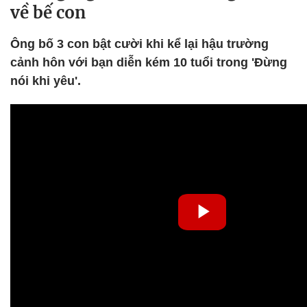
về bế con
Ông bố 3 con bật cười khi kể lại hậu trường
cảnh hôn với bạn diễn kém 10 tuổi trong 'Đừng
nói khi yêu'.