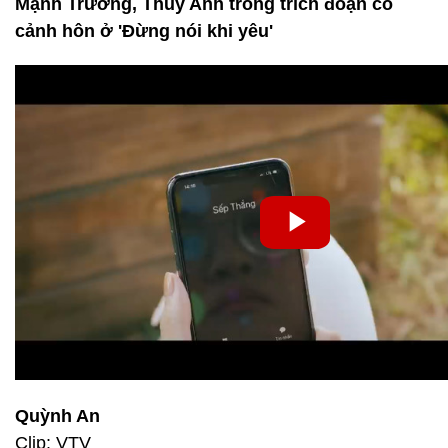
Mạnh Trường, Thùy Anh trong trích đoạn có
cảnh hôn ở 'Đừng nói khi yêu'
Quỳnh An
Clip: VTV